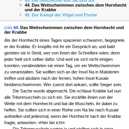
43. Die Geschichte von Jat und Jol
44. Das Wettschwimmen zwischen dem Hornhecht
und der Krabbe
45. Der Kampf der Vögel und Fische
44.
Das Wettschwimmen zwischen dem Hornhecht und
[196]
der Krabbe
Als der Hornhecht eines Tages spazieren schwamm, begegnete
er der Krabbe. Er knüpfte mit ihr ein Gespräch an, und bald
gerieten sie in Streit, wer von ihnen der Schnellere wäre; denn
jeder hielt sich selber dafür. Und weil sie sich nicht einigen
konnten, verabredeten sie einen Tag, um ein Wettschwimmen
zu veranstalten. Sie wollten sich an der Insel Na in Matolenim
treffen und alsdann nach der fernen, hohen Insel Kusaie
hinüberschwimmen. Wer zuerst dort ankam, sollte Sieger sein.
Die Sache wurde abgemacht. Die schlaue Krabbe lud nun
alle Tritonmuscheln zu sich ein. Sie erzählte ihnen von der
Wette mit dem Hornhecht und bat die Muscheln, ihr dabei zu
helfen. Sie sollten sich in einer Reihe von Na bis nach Kusaie
aufstellen und jedesmal, wenn der Hornhecht nach der Krabbe
fragte, antworten: »Hier bin ich!«
Die Tritonmuscheln sagten ja und stellten sich in einer