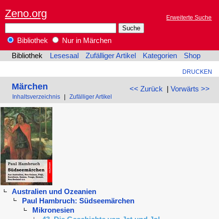
Zeno.org
Erweiterte Suche
Bibliothek
Nur in Märchen
Bibliothek
Lesesaal
Zufälliger Artikel
Kategorien
Shop
DRUCKEN
Märchen
<< Zurück
|
Vorwärts >>
Inhaltsverzeichnis
|
Zufälliger Artikel
Australien und Ozeanien
Paul Hambruch: Südseemärchen
Mikronesien