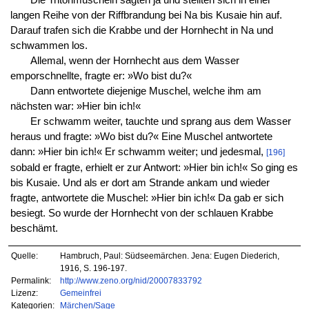
langen Reihe von der Riffbrandung bei Na bis Kusaie hin auf.
Darauf trafen sich die Krabbe und der Hornhecht in Na und
schwammen los.
Allemal, wenn der Hornhecht aus dem Wasser
emporschnellte, fragte er: »Wo bist du?«
Dann entwortete diejenige Muschel, welche ihm am
nächsten war: »Hier bin ich!«
Er schwamm weiter, tauchte und sprang aus dem Wasser
heraus und fragte: »Wo bist du?« Eine Muschel antwortete
dann: »Hier bin ich!« Er schwamm weiter; und jedesmal,
[196]
sobald er fragte, erhielt er zur Antwort: »Hier bin ich!« So ging es
bis Kusaie. Und als er dort am Strande ankam und wieder
fragte, antwortete die Muschel: »Hier bin ich!« Da gab er sich
besiegt. So wurde der Hornhecht von der schlauen Krabbe
beschämt.
Quelle:
Hambruch, Paul: Südseemärchen. Jena: Eugen Diederich,
1916, S. 196-197.
Permalink:
http://www.zeno.org/nid/20007833792
Lizenz:
Gemeinfrei
Kategorien:
Märchen/Sage