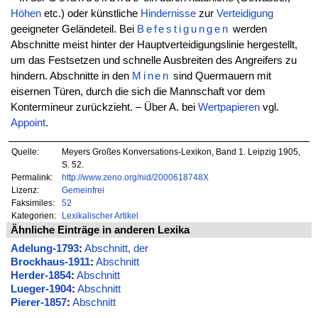
Höhen
etc.) oder künstliche
Hindernisse
zur
Verteidigung
geeigneter Geländeteil. Bei
Befestigungen
werden
Abschnitte meist hinter der Hauptverteidigungslinie hergestellt,
um das Festsetzen und schnelle Ausbreiten des Angreifers zu
hindern. Abschnitte in den
Minen
sind Quermauern mit
eisernen Türen, durch die sich die Mannschaft vor dem
Kontermineur zurückzieht. – Über A. bei
Wertpapieren
vgl.
Appoint
.
Quelle:
Meyers Großes Konversations-Lexikon, Band 1. Leipzig 1905,
S. 52.
Permalink:
http://www.zeno.org/nid/2000618748X
Lizenz:
Gemeinfrei
Faksimiles:
52
Kategorien:
Lexikalischer Artikel
Ähnliche Einträge in anderen Lexika
Adelung-1793
:
Abschnitt, der
Brockhaus-1911
:
Abschnitt
Herder-1854
:
Abschnitt
Lueger-1904
:
Abschnitt
Pierer-1857
:
Abschnitt