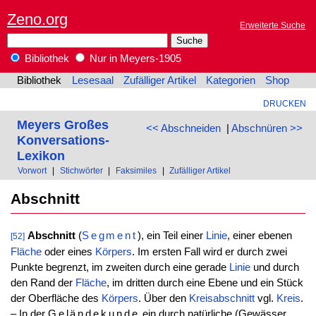
Zeno.org
Erweiterte Suche
Bibliothek
Nur in Meyers-1905
Bibliothek
Lesesaal
Zufälliger Artikel
Kategorien
Shop
DRUCKEN
Meyers Großes
<< Abschneiden
|
Abschnüren >>
Konversations-
Lexikon
Vorwort
|
Stichwörter
|
Faksimiles
|
Zufälliger Artikel
Abschnitt
Abschnitt
(
Segment
), ein Teil einer
Linie
, einer ebenen
[52]
Fläche
oder eines
Körpers
. Im ersten Fall wird er durch zwei
Punkte begrenzt, im zweiten durch eine gerade
Linie
und durch
den Rand der
Fläche
, im dritten durch eine Ebene und ein Stück
der Oberfläche des
Körpers
. Über den
Kreisabschnitt
vgl.
Kreis
.
– In der
Geländekunde
ein durch natürliche (Gewässer,