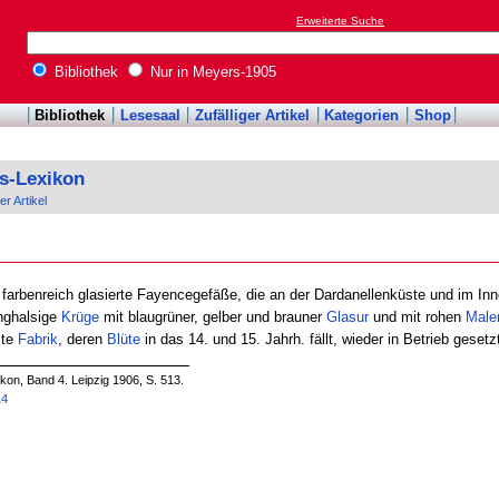
Erweiterte Suche
Bibliothek
Nur in Meyers-1905
Bibliothek
Lesesaal
Zufälliger Artikel
Kategorien
Shop
s-Lexikon
er Artikel
 farbenreich glasierte Fayencegefäße, die an der Dardanellenküste und im In
anghalsige
Krüge
mit blaugrüner, gelber und brauner
Glasur
und mit rohen
Male
lte
Fabrik
, deren
Blüte
in das 14. und 15. Jahrh. fällt, wieder in Betrieb gesetz
on, Band 4. Leipzig 1906, S. 513.
14