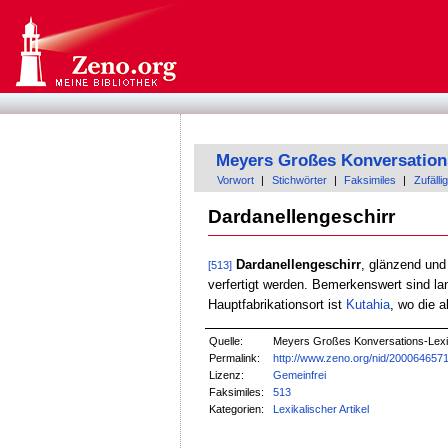
Meyers Großes Konversation
Vorwort
|
Stichwörter
|
Faksimiles
|
Zufällig
Dardanellengeschirr
Dardanellengeschirr
, glänzend und
[513]
verfertigt werden. Bemerkenswert sind l
Hauptfabrikationsort ist
Kutahia
, wo die a
Quelle:
Meyers Großes Konversations-Lexik
Permalink:
http://www.zeno.org/nid/200064657
Lizenz:
Gemeinfrei
Faksimiles:
513
Kategorien:
Lexikalischer Artikel