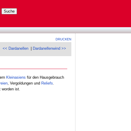
DRUCKEN
<< Dardanellen
|
Dardanellenwind >>
nern
Kleinasiens
für den Hausgebrauch
reien
, Vergoldungen und
Reliefs
.
t worden ist.