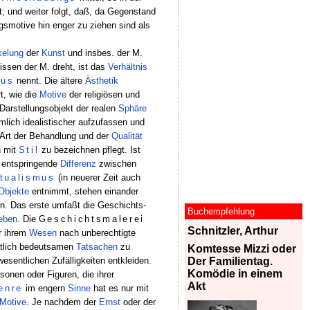
t; und weiter folgt, daß, da Gegenstand
gsmotive hin enger zu ziehen sind als
kelung
der
Kunst
und insbes. der M.
ssen der M. dreht, ist das
Verhältnis
mus
nennt. Die ältere
Ästhetik
t, wie die
Motive
der religiösen und
Darstellungsobjekt der realen
Sphäre
mlich idealistischer aufzufassen und
Art der Behandlung und der
Qualität
n mit
Stil
zu bezeichnen pflegt. Ist
us entspringende
Differenz
zwischen
itualismus
(in neuerer Zeit auch
Objekte
entnimmt, stehen einander
en. Das erste umfaßt die Geschichts-
Buchempfehlung
leben
. Die
Geschichtsmalerei
Schnitzler, Arthur
er ihrem
Wesen
nach unberechtigte
htlich bedeutsamen
Tatsachen
zu
Komtesse Mizzi oder
sentlichen Zufälligkeiten entkleiden.
Der Familientag.
Komödie in einem
sonen oder Figuren, die ihrer
Akt
enre
im engern
Sinne
hat es nur mit
Motive
. Je nachdem der
Ernst
oder der