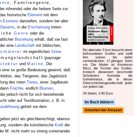
enre
, Familiengenre,
er rührende) oder die heitere Seite zur
das historische
Element
mit dem
en
Existenz
darstellen, sondern bei aller
s
Daseins
, in die
Erscheinung
treten
tliche
Genre
oder die
altlicher
Beziehung
erhält, daß sie fast
der eine
Landschaft
mit biblischen,
Ein alternder Fürst besucht einen
tsmalerei
im eigentlichen
Sinne
befreundeten Grafen und stellt
ihm seinen bis dahin
mmungslandschaft
(
paysage
verheimlichten 17-jährigen Sohn
hitektur
und
Marine
, Die
vor. Die Mutter ist Komtesse
Mizzi, die Tochter des Grafen.
e eine so große Bedeutung gewinnt, daß
Ironisch distanziert beschreibt
Schnitzlers Komödie die
bildnis, das Tiergenre, das Jagdstück
Geheimnisse, die in dieser
lung des toten
Tieres
, einer Jagdbeute
Oberschichtengesellschaft jeder
vor jedem hat.
odann
Früchte
, endlich
Blumen
,
34 Seiten, 3.80 Euro
, die jedoch nicht für sich bestehende
t oder auf Textillustration, z. B. in
Im Buch blättern
usdehnung
gehört sie dem
Ansehen bei Amazon
elten jetzt als gleichberechtigt, ebenso
ung, sondern die künstlerische
Kraft
der
er M. nicht mehr so streng voneinander