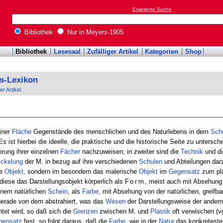
Erweiterte Suche
Bibliothek
Nur in Meyers-1905
Bibliothek
Lesesaal
Zufälliger Artikel
Kategorien
Shop
s-Lexikon
er Artikel
iner
Fläche
Gegenstände des menschlichen und des Naturlebens in dem
Sch
s ist hierbei die ideelle, die praktische und die historische Seite zu untersch
erung ihrer einzelnen
Fächer
nachzuweisen; in zweiter sind die
Technik
und di
ickelung
der M. in bezug auf ihre verschiedenen
Schulen
und Abteilungen dar
he
Objekt
, sondern im besondern das malerische
Objekt
im
Gegensatz
zum pla
iese das Darstellungsobjekt körperlich als
Form
, meist auch mit Absehung
inem natürlichen
Schein
, als
Farbe
, mit Absehung von der natürlichen, greifbar
 gerade von dem abstrahiert, was das
Wesen
der Darstellungsweise der andern
et wird, so daß sich die
Grenzen
zwischen M. und
Plastik
oft verwischen (v
gensatz
fest, so folgt daraus, daß die
Farbe
, wie in der
Natur
das konkretest