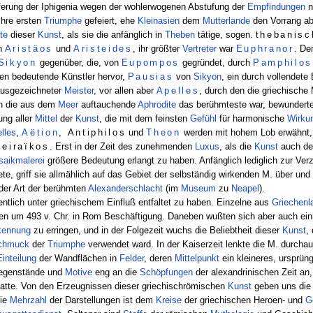
ferung der Iphigenia wegen der wohlerwogenen Abstufung der
Empfindungen
n
hre ersten
Triumphe
gefeiert, ehe
Kleinasien
dem
Mutterlande
den Vorrang ab
te
dieser
Kunst
, als sie die anfänglich in
Theben
tätige, sogen.
thebanisc
an
Aristäos
und
Aristeides
, ihr größter
Vertreter
war
Euphranor
. De
Sikyon
gegenüber, die, von
Eupompos
gegründet, durch
Pamphilos
en bedeutende Künstler hervor,
Pausias
von
Sikyon
, ein durch vollendet
ausgezeichneter
Meister
, vor allen aber
Apelles
, durch den die griechische 
en die aus dem
Meer
auftauchende
Aphrodite
das berühmteste war, bewundert
ung aller
Mittel
der
Kunst
, die mit dem feinsten
Gefühl
für harmonische
Wirku
lles
,
Aëtion
, Antiphilos
und
Theon
werden mit hohem Lob erwähnt, 
Peiraïkos
. Erst in der Zeit des zunehmenden
Luxus
, als die
Kunst
auch d
aikmalerei
größere Bedeutung erlangt zu haben. Anfänglich lediglich zur Ver
te, griff sie allmählich auf das Gebiet der selbständig wirkenden M. über un
der Art der berühmten
Alexanderschlacht
(im
Museum
zu
Neapel
).
ntlich unter griechischem Einfluß entfaltet zu haben. Einzelne aus
Griechenl
den um 493 v. Chr. in Rom Beschäftigung. Daneben wußten sich aber auch ein
kennung
zu erringen, und in der Folgezeit wuchs die Beliebtheit dieser
Kunst
,
chmuck
der
Triumphe
verwendet ward. In der Kaiserzeit lenkte die M. durchau
Einteilung
der Wandflächen in
Felder
, deren
Mittelpunkt
ein kleineres, ursprün
egenstände und
Motive
eng an die
Schöpfungen
der alexandrinischen Zeit an,
hatte. Von den Erzeugnissen dieser griechischrömischen
Kunst
geben uns die
Die
Mehrzahl
der Darstellungen ist dem
Kreise
der griechischen Heroen- und
G