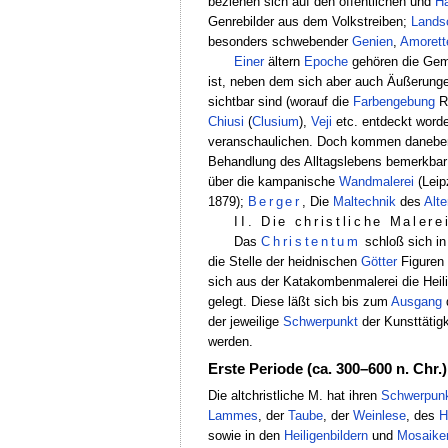
beziehen sich auf den öffentlichen und
Ha
Genrebilder aus dem Volkstreiben;
Lands
besonders schwebender
Genien
,
Amorett
Einer
ältern
Epoche
gehören die Gem
ist, neben dem sich aber auch Äußerungen
sichtbar sind (worauf die
Farbengebung
Rü
Chiusi
(
Clusium
),
Veji
etc. entdeckt worde
veranschaulichen. Doch kommen daneben
Behandlung des Alltagslebens bemerkbar
über die kampanische
Wandmalerei
(Leip
1879);
Berger
, Die
Maltechnik
des
Alt
II. Die christliche Malere
Das
Christentum
schloß sich in
die Stelle der heidnischen
Götter
Figuren 
sich aus der Katakombenmalerei die Heili
gelegt. Diese läßt sich bis zum
Ausgang
der jeweilige
Schwerpunkt
der Kunsttätigk
werden.
Erste Periode (ca. 300–600 n. Chr.)
Die altchristliche M. hat ihren
Schwerpun
Lammes
, der
Taube
, der
Weinlese
, des
H
sowie in den
Heiligenbildern
und
Mosaike