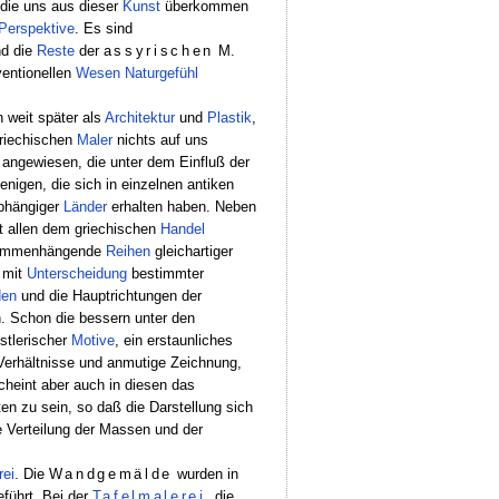
 die uns aus dieser
Kunst
überkommen
Perspektive
. Es sind
nd die
Reste
der
assyrischen
M.
ventionellen
Wesen
Naturgefühl
n weit später als
Architektur
und
Plastik
,
riechischen
Maler
nichts auf uns
angewiesen, die unter dem Einfluß der
enigen, die sich in einzelnen antiken
hängiger
Länder
erhalten haben. Neben
t allen dem griechischen
Handel
usammenhängende
Reihen
gleichartiger
 mit
Unterscheidung
bestimmter
den
und die Hauptrichtungen der
. Schon die bessern unter den
stlerischer
Motive
, ein erstaunliches
Verhältnisse und anmutige Zeichnung,
heint aber auch in diesen das
ten zu sein, so daß die Darstellung sich
 Verteilung der Massen und der
rei
. Die
Wandgemälde
wurden in
führt. Bei der
Tafelmalerei
, die