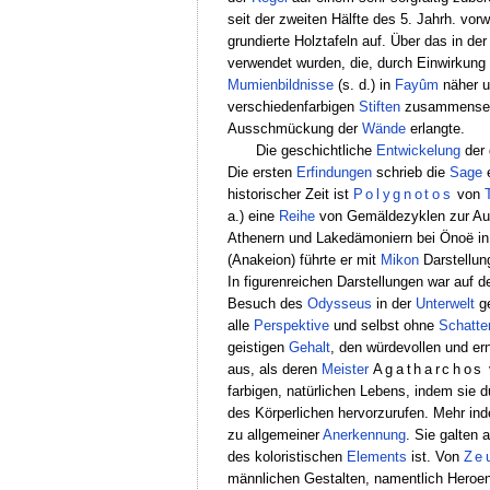
seit der zweiten Hälfte des 5. Jahrh. vor
grundierte Holztafeln auf. Über das in de
verwendet wurden, die, durch Einwirkung
Mumienbildnisse
(s. d.) in
Fayûm
näher u
verschiedenfarbigen
Stiften
zusammensetz
Ausschmückung der
Wände
erlangte.
Die geschichtliche
Entwickelung
der 
Die ersten
Erfindungen
schrieb die
Sage
e
historischer Zeit ist
Polygnotos
von
a.) eine
Reihe
von Gemäldezyklen zur A
Athenern und Lakedämoniern bei Önoë i
(Anakeion) führte er mit
Mikon
Darstellun
In figurenreichen Darstellungen war auf d
Besuch des
Odysseus
in der
Unterwelt
ge
alle
Perspektive
und selbst ohne
Schatte
geistigen
Gehalt
, den würdevollen und er
aus, als deren
Meister
Agatharchos
farbigen, natürlichen Lebens, indem sie
des Körperlichen hervorzurufen. Mehr ind
zu allgemeiner
Anerkennung
. Sie galten 
des koloristischen
Elements
ist. Von
Ze
männlichen Gestalten, namentlich Heroen