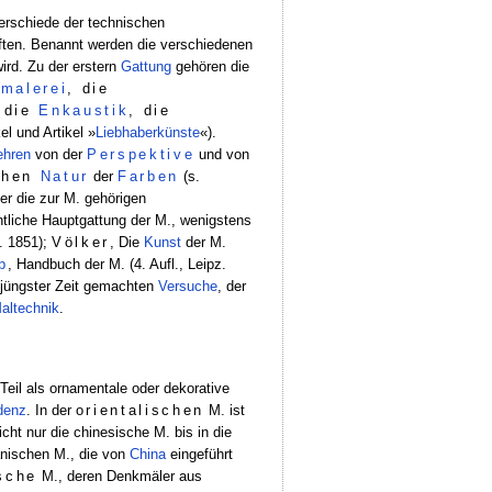
terschiede der technischen
ften. Benannt werden die verschiedenen
ird. Zu der erstern
Gattung
gehören die
lmalerei
, die
 die
Enkaustik
, die
el und Artikel »
Liebhaberkünste
«).
ehren
von der
Perspektive
und von
chen
Natur
der
Farben
(s.
er die zur M. gehörigen
ntliche Hauptgattung der M., wenigstens
. 1851);
Völker
, Die
Kunst
der M.
p
, Handbuch der M. (4. Aufl., Leipz.
n jüngster Zeit gemachten
Versuche
, der
altechnik
.
 Teil als ornamentale oder dekorative
denz
. In der
orientalischen
M. ist
ht nur die chinesische M. bis in die
anischen M., die von
China
eingeführt
sche
M., deren Denkmäler aus