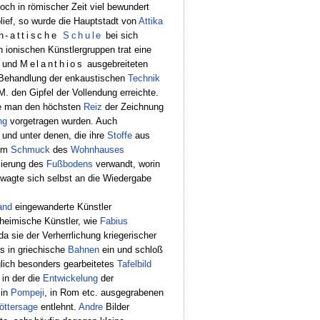
och in römischer Zeit viel bewundert
lief, so wurde die Hauptstadt von
Attika
h-attische
Schule
bei sich
n ionischen Künstlergruppen trat eine
und
Melanthios
ausgebreiteten
e Behandlung der enkaustischen
Technik
M. den Gipfel der Vollendung erreichte.
e man den höchsten
Reiz
der Zeichnung
ng
vorgetragen wurden. Auch
und unter denen, die ihre
Stoffe
aus
em
Schmuck
des
Wohnhauses
zierung des
Fußbodens
verwandt, worin
d wagte sich selbst an die Wiedergabe
and
eingewanderte Künstler
heimische Künstler, wie
Fabius
 da sie der Verherrlichung kriegerischer
s in griechische
Bahnen
ein und schloß
glich besonders gearbeitetes
Tafelbild
 in der die
Entwickelung
der
 in
Pompeji
, in Rom etc. ausgegrabenen
öttersage
entlehnt.
Andre
Bilder