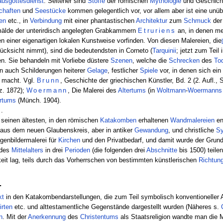
usgottesdienst
. Seltener sind
Stoffe
der römischen
Mythologie
und Geschicht
chaften
und
Seestücke
kommen gelegentlich vor, vor allem aber ist eine unüb
en
etc., in
Verbindung
mit einer phantastischen
Architektur
zum
Schmuck
der
älde der unterirdisch angelegten Grabkammern
Etruriens
an, in denen me
 einer eigenartigen lokalen Kunstweise vorfinden. Von diesen Malereien, die
cksicht nimmt), sind die bedeutendsten in Corneto (
Tarquinii
; jetzt zum Teil
n. Sie behandeln mit Vorliebe düstere
Szenen
, welche die
Schrecken
des
To
 auch Schilderungen heiterer
Gelage
, festlicher
Spiele
vor, in denen sich ein
 macht. Vgl.
Brunn
, Geschichte der griechischen Künstler, Bd. 2 (2. Aufl., 
z. 1872);
Woermann
, Die Malerei des
Altertums
(in
Woltmann
-
Woermanns
ertums
(Münch. 1904).
i
.
 seinen ältesten, in den römischen
Katakomben
erhaltenen
Wandmalereien
en
aus dem neuen Glaubenskreis, aber in antiker
Gewandung
, und christliche
S
genbildermalerei für
Kirchen
und den Privatbedarf, und damit wurde der Grund
des
Mittelalters
in drei
Perioden
(die folgenden drei
Abschnitte
bis 1500) teilen
eit lag, teils durch das Vorherrschen von bestimmten künstlerischen
Richtun
.
kt
in den Katakombendarstellungen, die zum Teil symbolisch konventioneller 
irten
etc. und alttestamentliche Gegenstände dargestellt wurden (Näheres s.
n
. Mit der
Anerkennung
des
Christentums
als Staatsreligion wandte man die