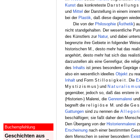
Kunst
das konkreteste
Darstellungs
und
Mittel
der Darstellung in einem inne
bei der
Plastik
, daß diese dagegen wieder
Die von der
Philosophie
(
Ästhetik
) a
nicht standgehalten. Der wesentliche Pun
des Künstlers zur
Natur
, und dabei unte
begrenzte ihre Gebiete in folgender Weis
historischen M., desto mehr hat das real
angehört, desto mehr hat sich das realis
darzustellen als eine Genrefigur, die rel
des
Inhalts
ist jenes besondere Gepräge n
also ein wesentlich ideelles
Objekt
zu real
Inhalt
und Form
Stillosigkeit
. Die
E
Mystizismus
) und
Naturalismu
gegenüber, jedoch so, daß das erstere in
(Historien-) Malerei, die
Genremalerei
und
begreift die
religiöse
M. und die
Ges
Gattungen
sind zu nennen die
Allegor
beschäftigen; sie faßt daher den Mensch
Den Übergang von der
Historienmalerei
z
Buchempfehlung
Erscheinung
nach einer bestimmten Gesc
Geschichten aus
dem Menschen in seiner besondern
Exis