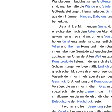
Wandbildern in buddhistischen
Grottente
sind; man bemalte die
Wände
und
Säule
Götterdarstellungen, Herrscherbilder,
Sch
aus den Trümmern
Ninives
,
Babylons
un
bemerkbar.
Die
antike
M. im engern
Sinne
, d.
erreichte aber nach dem
Urteil
der Alten 
gekommen ist, so sind wir, um eine
Vorst
hohen
Kunst
entstanden sind, namentli
Villen
und
Thermen
Roms und in den Gr
ihnen haben die Gemälde auf griechisch
zugänglichen Orten der Alten
Welt
erstau
Kunstprodukte
liefern, in denen sich die
E
Schulrichtungen verfolgen läßt.
Endlich
ge
griechischen M. sowie ihre hervorragend
Vasenbildern, noch mehr aber die pompe
Geschick
für Anordnung und
Komposition
Vorzüge, die wir in noch höherm
Grad
in 
spezifisch malerische
Element
, das im
H
im allgemeinen der im Reliefstil üblichen
Beleuchtung
den
Nachdruck
legte.
In
technischer
Beziehung
scheid
der
Regel
auf einem sehr sorgfältig zuber