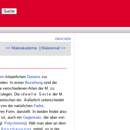
DRUCKEN
<< Malerakademie
|
Maleremail >>
ein
körperlichen
Daseins
zur
eiden. In erster
Beziehung
sind die
e verschiedenen Arten der M. zu
zulegen. Die
ideelle Seite
der M.
stischen etc. Äußerlich unterscheidet
 von der natürlichen
Farbe
,
en Form, darstellt. In beiden findet also
 ist, auch ein
Gegensatz
, der aber von
gl.
Polychromie
). Hält man aber an dem
e
Anschauungs
mittel, so in der