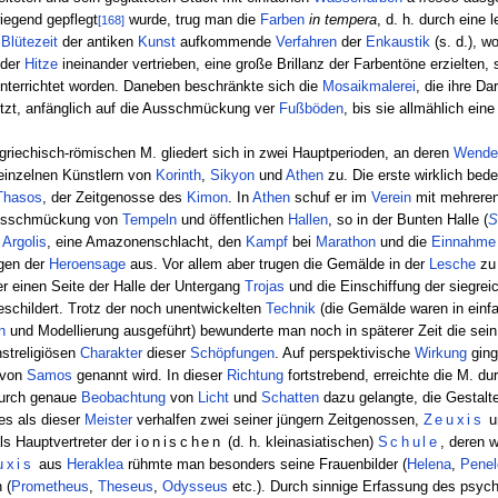
wiegend gepflegt
wurde, trug man die
Farben
in tempera
, d. h. durch eine 
[168]
r
Blütezeit
der antiken
Kunst
aufkommende
Verfahren
der
Enkaustik
(s. d.), w
 der
Hitze
ineinander vertrieben, eine große Brillanz der Farbentöne erzielten, 
nterrichtet worden. Daneben beschränkte sich die
Mosaikmalerei
, die ihre Da
t, anfänglich auf die Ausschmückung ver
Fußböden
, bis sie allmählich ei
griechisch-römischen M. gliedert sich in zwei Hauptperioden, an deren
Wende
inzelnen Künstlern von
Korinth
,
Sikyon
und
Athen
zu. Die erste wirklich bede
Thasos
, der Zeitgenosse des
Kimon
. In
Athen
schuf er im
Verein
mit mehrere
usschmückung von
Tempeln
und öffentlichen
Hallen
, so in der Bunten Halle (
S
n
Argolis
, eine Amazonenschlacht, den
Kampf
bei
Marathon
und die
Einnahme
gen der
Heroensage
aus. Vor allem aber trugen die Gemälde in der
Lesche
z
er einen Seite der Halle der Untergang
Trojas
und die Einschiffung der siegre
schildert. Trotz der noch unentwickelten
Technik
(die Gemälde waren in einf
n
und Modellierung ausgeführt) bewunderte man noch in späterer Zeit die se
nstreligiösen
Charakter
dieser
Schöpfungen
. Auf perspektivische
Wirkung
ging
von
Samos
genannt wird. In dieser
Richtung
fortstrebend, erreichte die M. d
 durch genaue
Beobachtung
von
Licht
und
Schatten
dazu gelangte, die Gestalte
es als dieser
Meister
verhalfen zwei seiner jüngern Zeitgenossen,
Zeuxis
u
als Hauptvertreter der
ionischen
(d. h. kleinasiatischen)
Schule
, deren 
uxis
aus
Heraklea
rühmte man besonders seine Frauenbilder (
Helena
,
Penel
 (
Prometheus
,
Theseus
,
Odysseus
etc.). Durch sinnige Erfassung des psyc