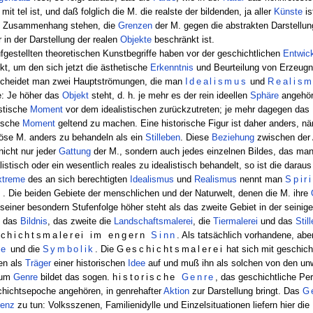
mit tel ist, und daß folglich die M. die realste der bildenden, ja aller
Künste
is
rn Zusammenhang stehen, die
Grenzen
der M. gegen die abstrakten Darstellun
 in der Darstellung der realen
Objekte
beschränkt ist.
ufgestellten theoretischen Kunstbegriffe haben vor der geschichtlichen
Entwic
kt, um den sich jetzt die ästhetische
Erkenntnis
und Beurteilung von Erzeugni
rscheidet man zwei Hauptströmungen, die man
Idealismus
und
Realis
e: Je höher das
Objekt
steht, d. h. je mehr es der rein ideellen
Sphäre
angehör
istische
Moment
vor dem idealistischen zurückzutreten; je mehr dagegen das 
tische
Moment
geltend zu machen. Eine historische Figur ist daher anders, nä
igiöse M. anders zu behandeln als ein
Stilleben
. Diese
Beziehung
zwischen der 
icht nur jeder
Gattung
der M., sondern auch jedes einzelnen Bildes, das ma
istisch oder ein wesentlich reales zu idealistisch behandelt, so ist die dara
xtreme
des an sich berechtigten
Idealismus
und
Realismus
nennt man
Spir
s
. Die beiden Gebiete der menschlichen und der Naturwelt, denen die M. ihre
 seiner besondern Stufenfolge höher steht als das zweite Gebiet in der seinig
 das
Bildnis
, das zweite die
Landschaftsmalerei
, die
Tiermalerei
und das
Stil
chichtsmalerei im engern
Sinn
. Als tatsächlich vorhandene, ab
ie
und die
Symbolik
. Die
Geschichtsmalerei
hat sich mit geschic
en als
Träger
einer historischen
Idee
auf und muß ihn als solchen von den unwe
um
Genre
bildet das sogen.
historische
Genre
, das geschichtliche Per
hichtsepoche angehören, in genrehafter
Aktion
zur Darstellung bringt. Das
G
tenz
zu tun: Volksszenen, Familienidylle und Einzelsituationen liefern hier die