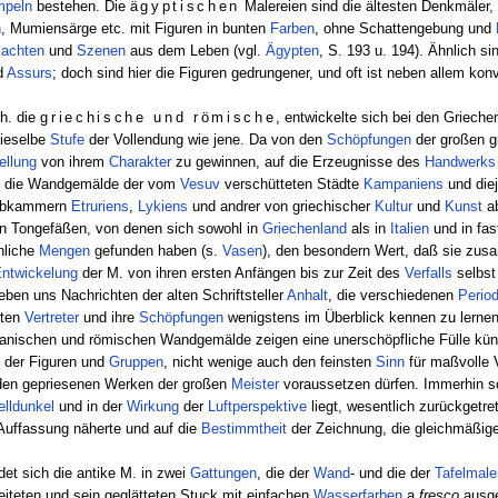
mpeln
bestehen. Die
ägyptischen
Malereien sind die ältesten Denkmäler,
n
, Mumiensärge etc. mit Figuren in bunten
Farben
, ohne Schattengebung und
lachten
und
Szenen
aus dem Leben (vgl.
Ägypten
, S. 193 u. 194). Ähnlich si
d
Assurs
; doch sind hier die Figuren gedrungener, und oft ist neben allem kon
 h. die
griechische und römische
, entwickelte sich bei den Grieche
dieselbe
Stufe
der Vollendung wie jene. Da von den
Schöpfungen
der großen g
ellung
von ihrem
Charakter
zu gewinnen, auf die Erzeugnisse des
Handwerks
ch die Wandgemälde der vom
Vesuv
verschütteten Städte
Kampaniens
und diej
abkammern
Etruriens
,
Lykiens
und andrer von griechischer
Kultur
und
Kunst
ab
en Tongefäßen, von denen sich sowohl in
Griechenland
als in
Italien
und in fas
nliche
Mengen
gefunden haben (s.
Vasen
), den besondern Wert, daß sie z
ntwickelung
der M. von ihren ersten Anfängen bis zur Zeit des
Verfalls
selbst
ben uns Nachrichten der alten Schriftsteller
Anhalt
, die verschiedenen
Perio
sten
Vertreter
und ihre
Schöpfungen
wenigstens im Überblick kennen zu lernen
janischen und römischen Wandgemälde zeigen eine unerschöpfliche Fülle kün
der Figuren und
Gruppen
, nicht wenige auch den feinsten
Sinn
für maßvolle 
den gepriesenen Werken der großen
Meister
voraussetzen dürfen. Immerhin sc
elldunkel
und in der
Wirkung
der
Luftperspektive
liegt, wesentlich zurückgetre
 Auffassung näherte und auf die
Bestimmtheit
der Zeichnung, die gleichmäßige
et sich die antike M. in zwei
Gattungen
, die der
Wand
- und die der
Tafelmale
eiteten und sein geglätteten Stuck mit einfachen
Wasserfarben
a
fresco
ausge