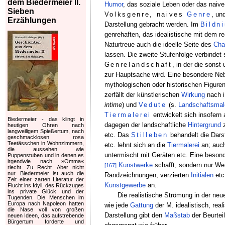
dem Biedermeier II.
Humor
, das soziale Leben oder das naiv
Sieben
Volksgenre, naives
Genre
, un
Erzählungen
Darstellung gebracht werden. Im
Bildn
genrehaften, das idealistische mit dem r
Naturtreue auch die ideelle Seite des
Cha
lassen. Die zweite Stufenfolge verbindet
Genrelandschaft
, in der die sonst
zur Hauptsache wird. Eine besondere Neb
mythologischen oder historischen Figuren v
zerfällt der künstlerischen
Wirkung
nach 
intime
) und
Vedute
(s.
Landschaftsmal
Tiermalerei
entwickelt sich insofern
Biedermeier - das klingt in
dagegen der landschaftliche
Hintergrund
z
heutigen Ohren nach
langweiligem Spießertum, nach
etc. Das
Stilleben
behandelt die Dars
geschmacklosen rosa
Teetässchen in Wohnzimmern,
etc. lehnt sich an die
Tiermalerei
an; auch
die aussehen wie
untermischt mit Geräten etc. Eine beson
Puppenstuben und in denen es
irgendwie nach »Omma«
Kunstwerke
schafft, sondern nur We
[167]
riecht. Zu Recht. Aber nicht
nur. Biedermeier ist auch die
Randzeichnungen, verzierten
Initialen
etc
Zeit einer zarten Literatur der
Kunstgewerbe
an.
Flucht ins Idyll, des Rückzuges
ins private Glück und der
Die realistische Strömung in der neue
Tugenden. Die Menschen im
Europa nach Napoleon hatten
wie jede
Gattung
der M. idealistisch, real
die Nase voll von großen
Darstellung gibt den
Maßstab
der Beurtei
neuen Ideen, das aufstrebende
Bürgertum forderte und