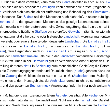
e Fürsichsein darin vorwaltet, kann man das
Genre
einteilen in
soziales
G
d bei allen diesen besondern
Gattungen
kann entweder die ernste (tragische od
is
verbindet sich hinsichtlich der Auffassung und Behandlung des
Charakters
ealistischen. Das
Bildnis
soll den Menschen auch nicht bloß in seiner zufällig
rakters
, d. h. den gewordenen Menschen, das geistige Lebensresultat seine
 sich ebenfalls mit der ersten durch eine Zwischengattung, das
landschaf
 untergeordnete figürliche
Staffage
ein so großes
Gewicht
in räumlicher wie inh
engattung ist die heroische oder historische
Landschaft
, worunter man entwe
ersteht oder eine stilisierte oder idealisierte
Landschaft
. Die
Landschaf
in
stilisierte
Landschaft
, romantische
Landschaft
, Sti
erei
), dem Gegenstand nach in
Landschaft
im engern
Sinn
,
Arc
 aus der
Landschaftsmalerei
, als die in der
Landschaft
vorhandene Tierstaffag
urücktritt. Auch in der
Tiermalerei
gibt es verschiedene Abstufungen: das Tier
tellung der toten
Natur
in
Beziehung
zum menschlichen Genießen; die Darstel
 die Zubereitungsgegenstände und Räumlichkeiten (
Küche
) gehören dazu, s
dere
Gattung
der M. bildet die
ornamentale
M. (
Arabesken
- etc. Malerei)
rke eines andern Kunstgebiets, der
Architektur
vornehmlich, zu schmücken such
., und den gesamten
Buchschmuck
Anwendung findet. In ihrer noch weitern
A
rn M. hat die Klassifizierung der ältern
Ästhetik
beseitigt. Alle
Fächer
der M. g
istisch oder naturalistisch behandelt wird. Nicht mehr der
Inhalt
der Darstell
lung und Wertschätzung eines Erzeugnisses der M. Auch werden die
Fächer
d