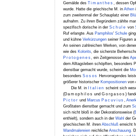
Gemälde des
Timanthes
, dessen Op
wurde. Hatte die griechische M. in
Athen
i
zum zweitenmal der Schauplatz einer
Blü
aufnahm. Zu ihren Begründern zählte m
spezifisch dorische in der
Schule
von
Ruf erlangte. Aus
Pamphilos
'
Schule
ging
und kühne
Verkürzungen
seiner Figuren 
An seinen zahlreichen Werken, von den
wie des
Kolorits
, die sicherste Beherrsch
Protogenes
, ein Zeitgenosse des
Ape
dem Alltagsleben schöpften, besonders
dienstbar gemacht wurde, scheint die
Mos
besonders
Sosos
Hervorragendes leiste
größerer historischer
Kompositionen
von 
Die M. in
Italien
scheint sich wese
(
Damophilos
und
Gorgasos
) fan
Pictor
und
Marcus
Pacuvius
,
Aner
Großtaten dienstbar gemacht und zum
S
sich nicht bloß in der Dekorationsweise (
enthielt), sondern auch in der
Wahl
der G
griechischen M. ihren
Abschluß
erreicht 
Wandmalereien
reichliche
Anschauung
. 