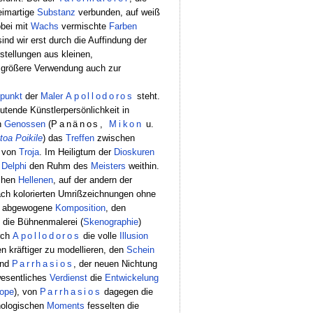
leimartige
Substanz
verbunden, auf weiß
obei mit
Wachs
vermischte
Farben
sind wir erst durch die Auffindung der
rstellungen aus kleinen,
ne größere Verwendung auch zur
punkt
der
Maler
Apollodoros
steht.
utende Künstlerpersönlichkeit in
n
Genossen
(
Panänos,
Mikon
u.
toa
Poikile
) das
Treffen
zwischen
von
Troja
. Im Heiligtum der
Dioskuren
u
Delphi
den Ruhm des
Meisters
weithin.
ichen
Hellenen
, auf der andern der
ach kolorierten Umrißzeichnungen ohne
in abgewogene
Komposition
, den
 die Bühnenmalerei (
Skenographie
)
urch
Apollodoros
die volle
Illusion
n kräftiger zu modellieren, den
Schein
nd
Parrhasios
, der neuen Nichtung
wesentliches
Verdienst
die
Entwickelung
ope
), von
Parrhasios
dagegen die
hologischen
Moments
fesselten die