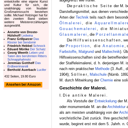
abgegrenzt wie früher.
entwickelte eine eigene Kunst
und Kultur für sich, die
Die
praktische Seite
der M. be
unabhängig von feudaler
Darstellungsmittel, aus denen verschied
Großmannssucht bestehen
sollte. Michael Holzinger hat für
Arten der
Technik
teils nach dem besond
den zweiten Band sieben
weitere Meistererzählungen
Ölmalerei
, die
Aquarellmaler
ausgewählt.
Gouachemalerei
, die Miniatu
Annette von Droste-
Glasmalerei
, die
Porzellanmale
Hülshoff
Ledwina
Franz Grillparzer
Das
Die
Hilfswissenschaften
, we
Kloster bei Sendomir
der
Proportion
, die
Anatomie
, 
Friedrich Hebbel
Schnock
Eduard Mörike
Der Schatz
Farbstoffe
,
Malgrund
und
Maltechnik
). Ü
Georg Weerth
Leben und
Taten des berühmten Ritters
Hilfswissenschaften sind die betreffenden
Schnapphahnski
der Staffeleimalerei, d. h. derjenigen M. 
Jeremias Gotthelf
Das
Erdbeerimareili
nach rein praktischer
Methode
(3. Aufl., 
Berthold Auerbach
Lucifer
1904);
Söllner
,
Malschule
(Nürnb. 1892
432 Seiten, 19.80 Euro
M. durch Mitwirkung der
Chemie
eine sol
Ansehen bei Amazon
Geschichte der Malerei.
I.
Die antike Malerei
.
Als Vorstufe der
Entwickelung
der M.
oder monumentale M. an die
Architektur
a
als am meisten unabhängig von der
Archi
vorchristliche Zeit zurück. Ihre geschicht
wurde, beginnt erst mit dem 5. Jahrh. n.