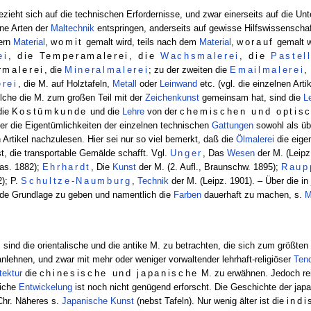
zieht sich auf die technischen Erfordernisse, und zwar einerseits auf die Un
ene Arten der
Maltechnik
entspringen, anderseits auf gewisse Hilfswissenscha
ern
Material
,
womit
gemalt wird, teils nach dem
Material
,
worauf
gemalt w
ei
, die Temperamalerei, die
Wachsmalerei
, die
Pastel
rmalerei
, die
Mineralmalerei
; zu der zweiten die
Emailmalerei
,
rei
, die M. auf Holztafeln,
Metall
oder
Leinwand
etc. (vgl. die einzelnen Artik
lche die M. zum großen Teil mit der
Zeichenkunst
gemeinsam hat, sind die
L
die
Kostümkunde
und die
Lehre
von der
chemischen und optis
ber die Eigentümlichkeiten der einzelnen technischen
Gattungen
sowohl als üb
 Artikel nachzulesen. Hier sei nur so viel bemerkt, daß die
Ölmalerei
die eige
ist, die transportable Gemälde schafft. Vgl.
Unger
, Das
Wesen
der M. (Leipz
das. 1882);
Ehrhardt
, Die
Kunst
der M. (2. Aufl., Braunschw. 1895);
Raup
); P.
Schultze-Naumburg
,
Technik
der M. (Leipz. 1901). – Über die i
ide Grundlage zu geben und namentlich die
Farben
dauerhaft zu machen, s.
M
 sind die orientalische und die antike M. zu betrachten, die sich zum größten
nlehnen, und zwar mit mehr oder weniger vorwaltender lehrhaft-religiöser
Ten
tektur
die
chinesische und japanische
M. zu erwähnen. Jedoch reic
liche
Entwickelung
ist noch nicht genügend erforscht. Die Geschichte der jap
 Chr. Näheres s.
Japanische Kunst
(nebst Tafeln). Nur wenig älter ist die
indi