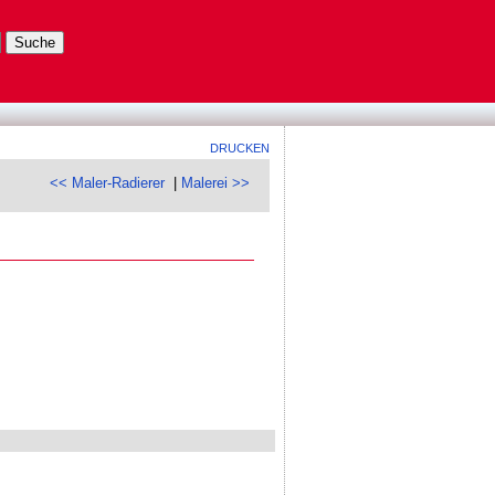
DRUCKEN
<< Maler-Radierer
|
Malerei >>