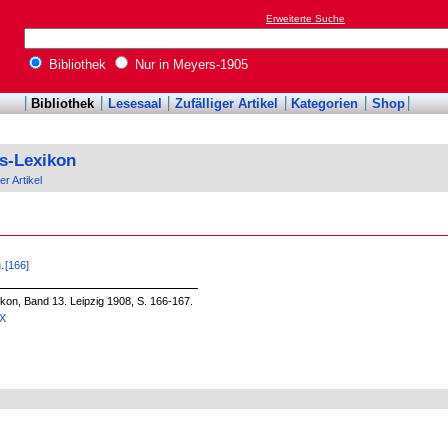
Erweiterte Suche
Bibliothek
Nur in Meyers-1905
Bibliothek
Lesesaal
Zufälliger Artikel
Kategorien
Shop
s-Lexikon
er Artikel
n
.
[166]
on, Band 13. Leipzig 1908, S. 166-167.
1X