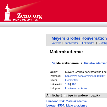
Meyers Großes Konversation
Vorwort
|
Stichwörter
|
Faksimiles
|
Zufällig
Malerakademie
Malerakademie
, s.
Kunstakademie
[166]
Quelle:
Meyers Großes Konversations-Lexik
Permalink:
http://www.zeno.org/nid/200070411
Lizenz:
Gemeinfrei
Faksimiles:
166
|
167
Kategorien:
Lexikalischer Artikel
Ähnliche Einträge in anderen Lexika
Herder-1854
:
Malerakademie
Lueger-1904
:
Malerakademie