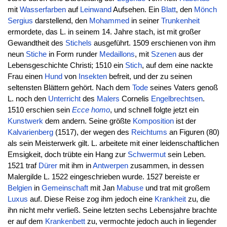
mit
Wasserfarben
auf
Leinwand
Aufsehen. Ein
Blatt
, den
Mönch
Sergius
darstellend, den
Mohammed
in seiner
Trunkenheit
ermordete, das L. in seinem 14. Jahre stach, ist mit großer
Gewandtheit des
Stichels
ausgeführt. 1509 erschienen von ihm
neun
Stiche
in Form runder
Medaillons
, mit
Szenen
aus der
Lebensgeschichte Christi; 1510 ein
Stich
, auf dem eine nackte
Frau einen
Hund
von
Insekten
befreit, und der zu seinen
seltensten Blättern gehört. Nach dem
Tode
seines Vaters genoß
L. noch den
Unterricht
des
Malers
Cornelis
Engelbrechtsen
.
1510 erschien sein
Ecce homo
, und schnell folgte jetzt ein
Kunstwerk
dem andern. Seine größte
Komposition
ist der
Kalvarienberg
(1517), der wegen des
Reichtums
an Figuren (80)
als sein Meisterwerk gilt. L. arbeitete mit einer leidenschaftlichen
Emsigkeit, doch trübte ein Hang zur
Schwermut
sein Leben.
1521 traf
Dürer
mit ihm in
Antwerpen
zusammen, in dessen
Malergilde L. 1522 eingeschrieben wurde. 1527 bereiste er
Belgien
in
Gemeinschaft
mit Jan
Mabuse
und trat mit großem
Luxus
auf. Diese Reise zog ihm jedoch eine
Krankheit
zu, die
ihn nicht mehr verließ. Seine letzten sechs Lebensjahre brachte
er auf dem
Krankenbett
zu, vermochte jedoch auch in liegender