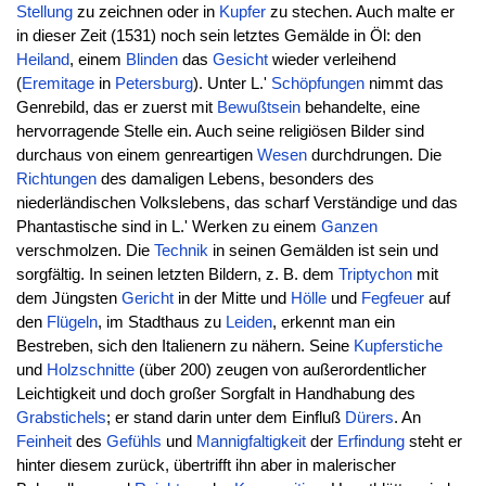
Stellung
zu zeichnen oder in
Kupfer
zu stechen. Auch malte er
in dieser Zeit (1531) noch sein letztes Gemälde in Öl: den
Heiland
, einem
Blinden
das
Gesicht
wieder verleihend
(
Eremitage
in
Petersburg
). Unter L.'
Schöpfungen
nimmt das
Genrebild, das er zuerst mit
Bewußtsein
behandelte, eine
hervorragende Stelle ein. Auch seine religiösen Bilder sind
durchaus von einem genreartigen
Wesen
durchdrungen. Die
Richtungen
des damaligen Lebens, besonders des
niederländischen Volkslebens, das scharf Verständige und das
Phantastische sind in L.' Werken zu einem
Ganzen
verschmolzen. Die
Technik
in seinen Gemälden ist sein und
sorgfältig. In seinen letzten Bildern, z. B. dem
Triptychon
mit
dem Jüngsten
Gericht
in der Mitte und
Hölle
und
Fegfeuer
auf
den
Flügeln
, im Stadthaus zu
Leiden
, erkennt man ein
Bestreben, sich den Italienern zu nähern. Seine
Kupferstiche
und
Holzschnitte
(über 200) zeugen von außerordentlicher
Leichtigkeit und doch großer Sorgfalt in Handhabung des
Grabstichels
; er stand darin unter dem Einfluß
Dürers
. An
Feinheit
des
Gefühls
und
Mannigfaltigkeit
der
Erfindung
steht er
hinter diesem zurück, übertrifft ihn aber in malerischer