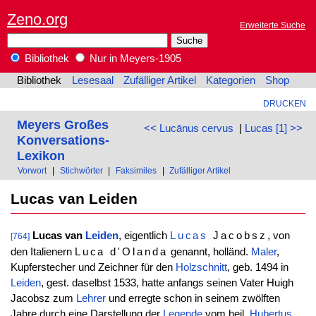
Zeno.org
Erweiterte Suche
Bibliothek
Nur in Meyers-1905
Bibliothek
Lesesaal
Zufälliger Artikel
Kategorien
Shop
DRUCKEN
Meyers Großes
<< Lucānus cervus
|
Lucas [1] >>
Konversations-
Lexikon
Vorwort
|
Stichwörter
|
Faksimiles
|
Zufälliger Artikel
Lucas van Leiden
Lucas van
Leiden
, eigentlich
Lucas
Jacobsz
, von
[764]
den Italienern
Luca d'Olanda
genannt, holländ.
Maler
,
Kupferstecher und Zeichner für den
Holzschnitt
, geb. 1494 in
Leiden
, gest. daselbst 1533, hatte anfangs seinen Vater Huigh
Jacobsz zum
Lehrer
und erregte schon in seinem zwölften
Jahre durch eine Darstellung der
Legende
vom heil.
Hubertus