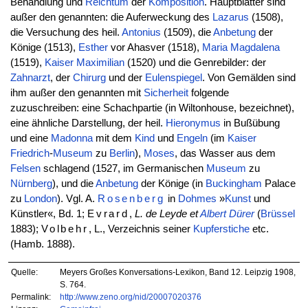
Behandlung und
Reichtum
der
Komposition
. Hauptblätter sind
außer den genannten: die Auferweckung des
Lazarus
(1508),
die Versuchung des heil.
Antonius
(1509), die
Anbetung
der
Könige (1513),
Esther
vor Ahasver (1518),
Maria
Magdalena
(1519),
Kaiser
Maximilian
(1520) und die Genrebilder: der
Zahnarzt
, der
Chirurg
und der
Eulenspiegel
. Von Gemälden sind
ihm außer den genannten mit
Sicherheit
folgende
zuzuschreiben: eine Schachpartie (in Wiltonhouse, bezeichnet),
eine ähnliche Darstellung, der heil.
Hieronymus
in Bußübung
und eine
Madonna
mit dem
Kind
und
Engeln
(im
Kaiser
Friedrich
-
Museum
zu
Berlin
),
Moses
, das Wasser aus dem
Felsen
schlagend (1527, im Germanischen
Museum
zu
Nürnberg
), und die
Anbetung
der Könige (in
Buckingham
Palace
zu
London
). Vgl. A.
Rosenberg
in
Dohmes
»
Kunst
und
Künstler«, Bd. 1;
Evrard
,
L. de Leyde et
Albert
Dürer
(
Brüssel
1883);
Volbehr
, L., Verzeichnis seiner
Kupferstiche
etc.
(Hamb. 1888).
Quelle:
Meyers Großes Konversations-Lexikon, Band 12. Leipzig 1908,
S. 764.
Permalink:
http://www.zeno.org/nid/20007020376