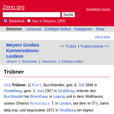
Zeno.org
Erweiterte Suche
Bibliothek
Nur in Meyers-1905
Bibliothek
Lesesaal
Zufälliger Artikel
Kategorien
Shop
DRUCKEN
Meyers Großes
<< Trubĭa
|
Trubtschéwsk >>
Konversations-
Lexikon
Vorwort
|
Stichwörter
|
Faksimiles
|
Zufälliger Artikel
Trübner
Trübner
, 1)
Karl
, Buchhändler, geb. 6.
Juli
1846 in
[753]
Heidelberg
, gest. 2.
Juni
1907 in
Straßburg
, erlernte den
Buchhandel
bei
Brockhaus
in
Leipzig
und in dem Welthause
1
seines Oheims
Nikolaus
T. in
London
, bei dem er 5
/
Jahre
2
tätig war, und begründete 1872 in
Straßburg
ein eignes