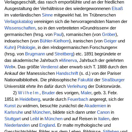
Verlagsgeschäft, das rasch emporblühte und an der friedlichen
Ausgestaltung der Verhältnisse des wiedergewonnenen
Elsaß
im vaterländischen
Sinne
mitgewirkt hat. Im Trübnerschen
Verlagskatalog
vereinigen sich die hervorragendsten Namen der
Wissenschaften
, so in den verbreiteten »Grundrissen« der
germanischen (hrsg. von
Paul
), romanischen (von
Gröber
),
indoarischen (von
Bühler
-
Kielhorn
), iranischen (von
Geiger
und
Kuhn
)
Philologie
, in den »Indogermanischen Forschungen«
(hrsg. von
Brugmann
und
Streitberg
) etc. 1891 begründete er
das akademische Jahrbuch »
Minerva
, Jahrbuch der gelehrten
Welt
«. Das größte
Verdienst
aber erwarb sich T. 1888 durch den
Ankauf der Manessischen
Handschrift
(s. d.) von der Pariser
Nationalbibliothek. Die philosophische
Fakultät
der
Straßburger
Universität ehrte ihn dafür durch
Verleihung
der Doktorwürde.
2)
Wilhelm
,
Bruder
des vorigen,
Maler
, geb. 3. Febr.
1851 in
Heidelberg
, wurde durch
Feuerbach
angeregt, sich der
Kunst
zu widmen, besuchte zunächst die
Akademien
in
Karlsruhe
und
München
, bildete sich dann unter
Canon
in
Stuttgart
und
Leibl
in
München
und auf Reisen in
Italien
, den
Niederlanden
und
England
. Er malte mythologische und
Geschichtsbilder, Bilder aus dem Leben, Bildnisse,
Stilleben
und