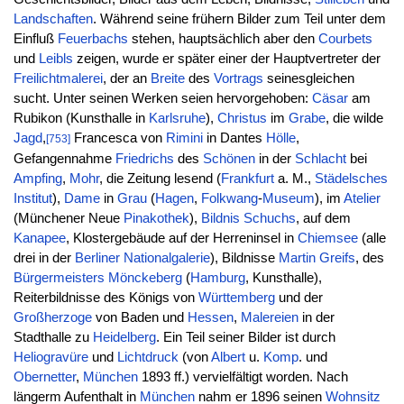
Landschaften
. Während seine frühern Bilder zum Teil unter dem
Einfluß
Feuerbachs
stehen, hauptsächlich aber den
Courbets
und
Leibls
zeigen, wurde er später einer der Hauptvertreter der
Freilichtmalerei
, der an
Breite
des
Vortrags
seinesgleichen
sucht. Unter seinen Werken seien hervorgehoben:
Cäsar
am
Rubikon (Kunsthalle in
Karlsruhe
),
Christus
im
Grabe
, die wilde
Jagd
,
Francesca von
Rimini
in Dantes
Hölle
,
[753]
Gefangennahme
Friedrichs
des
Schönen
in der
Schlacht
bei
Ampfing
,
Mohr
, die Zeitung lesend (
Frankfurt
a. M.,
Städelsches
Institut
),
Dame
in
Grau
(
Hagen
,
Folkwang
-
Museum
), im
Atelier
(Münchener Neue
Pinakothek
),
Bildnis
Schuchs
, auf dem
Kanapee
, Klostergebäude auf der Herreninsel in
Chiemsee
(alle
drei in der
Berliner
Nationalgalerie
), Bildnisse
Martin
Greifs
, des
Bürgermeisters
Mönckeberg
(
Hamburg
, Kunsthalle),
Reiterbildnisse des Königs von
Württemberg
und der
Großherzoge
von Baden und
Hessen
,
Malereien
in der
Stadthalle zu
Heidelberg
. Ein Teil seiner Bilder ist durch
Heliogravüre
und
Lichtdruck
(von
Albert
u.
Komp
. und
Obernetter
,
München
1893 ff.) vervielfältigt worden. Nach
längerm Aufenthalt in
München
nahm er 1896 seinen
Wohnsitz