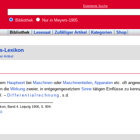
Erweiterte Suche
Bibliothek
Nur in Meyers-1905
Bibliothek
Lesesaal
Zufälliger Artikel
Kategorien
Shop
s-Lexikon
er Artikel
nem
Hauptwort
bei
Maschinen
oder
Maschinenteilen
,
Apparaten
etc. oft angew
en die
Wirkung
zweier, in entgegengesetztem
Sinne
tätigen Einflüsse zu kenn
l. –
Differentialrechnung
, s.d.
on, Band 4. Leipzig 1906, S. 904.
40