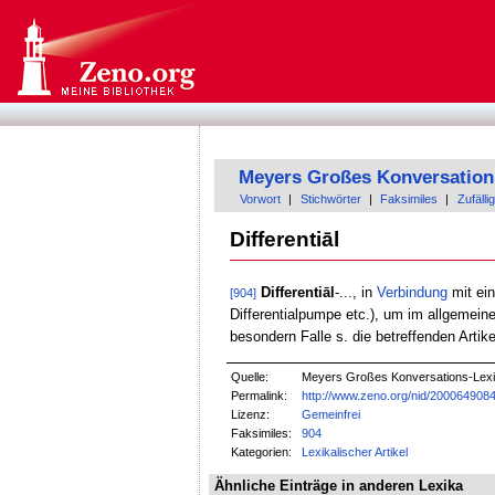
Meyers Großes Konversation
Vorwort
|
Stichwörter
|
Faksimiles
|
Zufällig
Differentiāl
Differentiāl
-..., in
Verbindung
mit ei
[904]
Differentialpumpe etc.), um im allgemein
besondern Falle s. die betreffenden Artike
Quelle:
Meyers Großes Konversations-Lexik
Permalink:
http://www.zeno.org/nid/200064908
Lizenz:
Gemeinfrei
Faksimiles:
904
Kategorien:
Lexikalischer Artikel
Ähnliche Einträge in anderen Lexika