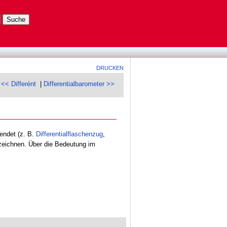
DRUCKEN
<< Differént
|
Differentialbarometer >>
endet (z. B.
Differentialflaschenzug
,
zeichnen. Über die Bedeutung im