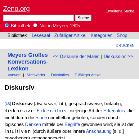
Zeno.org
Erweiterte Suche
Bibliothek
Nur in Meyers-1905
Bibliothek
Lesesaal
Zufälliger Artikel
Kategorien
Shop
DRUCKEN
Meyers Großes
<< Diskurse der Maler
|
Diskussion >>
Konversations-
Lexikon
Vorwort
|
Stichwörter
|
Faksimiles
|
Zufälliger Artikel
Diskursīv
Diskursīv
(
discursive
, lat.), gesprächsweise, beiläufig;
[46]
diskursive
Erkenntnis
, diejenige Art der
Erkenntnis
, die
nicht durch die
Sinne
unmittelbar geboten, sondern durch
logisches
Denken
mittels der
Begriffe
gewonnen wird; sie ist der
intuitiven
(durch äußere oder innere
Anschauung
[s. d.]
erworbenen) entgegengesetzt.