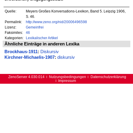
Quelle:
Meyers Großes Konversations-Lexikon, Band 5. Leipzig 1906,
S. 46.
Permalink:
http://www.zeno.org/nid/20006496598
Lizenz:
Gemeinfrei
Faksimiles:
46
Kategorien:
Lexikalischer Artikel
Ähnliche Einträge in anderen Lexika
Brockhaus-1911
:
Diskursiv
Kirchner-Michaelis-1907
:
diskursiv
ZenoServer 4.030.014
Nutzungsbedingungen
Datenschutzerklärung
Impressum