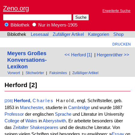
Zeno.org
Erweiterte Suche
Bibliothek
Nur in Meyers-1905
Bibliothek
Lesesaal
Zufälliger Artikel
Kategorien
Shop
DRUCKEN
Meyers Großes
<< Herford [1]
|
Hergenröther >>
Konversations-
Lexikon
Vorwort
|
Stichwörter
|
Faksimiles
|
Zufälliger Artikel
Herford [2]
Herford
,
Charles
Harold
, engl. Schriftsteller, geb.
[208]
1853 in
Manchester
, studierte in
Cambridge
und wurde 1887
Professor
der englischen
Sprache
und Literatur im University
College
of
Wales
in
Aberystwith
. Er arbeitete besonders über
das
Zeitalter
Shakespeares
und die deutsche Literatur. Von
seinen vielen Schriften sind besonders zu erwähnen: »
Essay
on