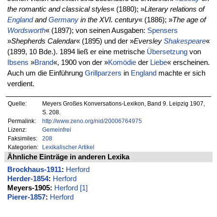
the romantic and classical styles
« (1880); »
Literary relations of
England
and
Germany
in the XVI. century
« (1886); »
The age of
Wordsworth
« (1897); von seinen Ausgaben:
Spensers
»
Shepherds Calendar
« (1895) und der »
Eversley
Shakespeare
«
(1899, 10 Bde.). 1894 ließ er eine metrische
Übersetzung
von
Ibsens
»
Brand
«, 1900 von der »
Komödie
der
Liebe
« erscheinen.
Auch um die Einführung
Grillparzers
in
England
machte er sich
verdient.
Quelle:
Meyers Großes Konversations-Lexikon, Band 9. Leipzig 1907,
S. 208.
Permalink:
http://www.zeno.org/nid/20006764975
Lizenz:
Gemeinfrei
Faksimiles:
208
Kategorien:
Lexikalischer Artikel
Ähnliche Einträge in anderen Lexika
Brockhaus-1911
:
Herford
Herder-1854
:
Herford
Meyers-1905:
Herford [1]
Pierer-1857
:
Herford