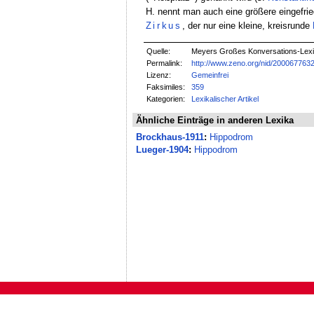
H. nennt man auch eine größere eingefrie
Zirkus
, der nur eine kleine, kreisrunde
Quelle:
Meyers Großes Konversations-Lexik
Permalink:
http://www.zeno.org/nid/200067763
Lizenz:
Gemeinfrei
Faksimiles:
359
Kategorien:
Lexikalischer Artikel
Ähnliche Einträge in anderen Lexika
Brockhaus-1911
:
Hippodrom
Lueger-1904
:
Hippodrom