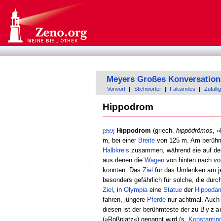
Meyers Großes Konversation
Vorwort
|
Stichwörter
|
Faksimiles
|
Zufällig
Hippodrom
Hippodrom
(griech.
hippódrõmos
, 
[359]
m, bei einer
Breite
von 125 m. Am berühm
Halbkreis
zusammen, während sie auf dem 
aus denen die
Wagen
von hinten nach vo
konnten. Das
Ziel
für das Umlenken am j
besonders gefährlich für solche, die d
Ziel
, in
Olympia
eine
Statue
der
Hippoda
fahren, jüngere
Pferde
nur achtmal. Auch 
diesen ist der berühmteste der zu
Byza
(»Roßplatz«) genannt wird (s.
Konstantin