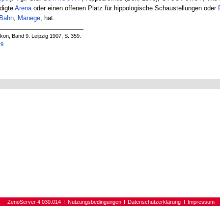
digte
Arena
oder einen offenen Platz für hippologische Schaustellungen oder
Bahn
,
Manege
, hat.
on, Band 9. Leipzig 1907, S. 359.
29
ZenoServer 4.030.014
Nutzungsbedingungen
Datenschutzerklärung
Impressum