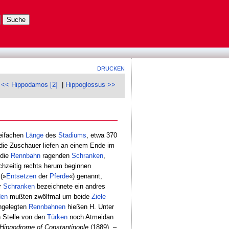
DRUCKEN
<< Hippodamos [2]
|
Hippoglossus >>
weifachen
Länge
des
Stadiums
, etwa 370
 die Zuschauer liefen an einem Ende im
 die
Rennbahn
ragenden
Schranken
,
chzeitig rechts herum beginnen
(»
Entsetzen
der
Pferde
«) genannt,
r
Schranken
bezeichnete ein andres
den
mußten zwölfmal um beide
Ziele
gelegten
Rennbahnen
hießen H. Unter
 Stelle von den
Türken
noch Atmeidan
Hippodrome of Constantinople
(1889). –