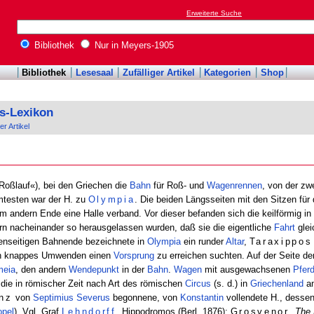
Erweiterte Suche
Bibliothek
Nur in Meyers-1905
Bibliothek
Lesesaal
Zufälliger Artikel
Kategorien
Shop
s-Lexikon
er Artikel
»Roßlauf«), bei den Griechen die
Bahn
für Roß- und
Wagenrennen
, von der z
testen war der H. zu
Olympia
. Die beiden Längsseiten mit den Sitzen für
andern Ende eine Halle verband. Vor dieser befanden sich die keilförmig in
rn nacheinander so herausgelassen wurden, daß sie die eigentliche
Fahrt
glei
enseitigen Bahnende bezeichnete in
Olympia
ein runder
Altar
,
Taraxippos
urch knappes Umwenden einen
Vorsprung
zu erreichen suchten. Auf der Seite de
meia
, den andern
Wendepunkt
in der
Bahn
.
Wagen
mit ausgewachsenen
Pfer
die in römischer Zeit nach Art des römischen
Circus
(s. d.) in
Griechenland
an
nz
von
Septimius Severus
begonnene, von
Konstantin
vollendete H., dessen
opel
). Vgl. Graf
Lehndorff
, Hippodromos (Berl. 1876);
Grosvenor
,
The 