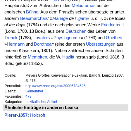
Hauptanstoß zum Aufwuchern des
Melodramas
auf der
englischen
Bühne
. Aus dem Französischen übersetzte er unter
anderm
Beaumarchais
' »
Mariage
de
Figaro
« u. d. T. »
The follies
of the day
« (1784) und die nachgelassenen Werke
Friedrichs
II.
(Lond. 1789, 13 Bde.), aus dem
Deutschen
das Leben von
Trenck
(1788),
Lavaters
»
Physiognomik
« (1793) und
Goethes
»
Hermann
und
Dorothea
« (eine der ersten
Übersetzungen
aus
unsern Klassikern, 1801). Neben zahlreichen andern Schriften
hinterließ er
Memoiren
, die W.
Hazlitt
herausgab (Lond. 1816, 3
Bde.; gekürzt 1852).
Quelle:
Meyers Großes Konversations-Lexikon, Band 9. Leipzig 1907,
S. 473.
Permalink:
http://www.zeno.org/nid/20006784526
Lizenz:
Gemeinfrei
Faksimiles:
473
Kategorien:
Lexikalischer Artikel
Ähnliche Einträge in anderen Lexika
Pierer-1857
:
Holcroft