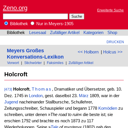
Zeno.org
Erweiterte Suche
Bibliothek
Nur in Meyers-1905
Bibliothek
Lesesaal
Zufälliger Artikel
Kategorien
Shop
DRUCKEN
Meyers Großes
<< Holborn
|
Holcus >>
Konversations-Lexikon
Vorwort
|
Stichwörter
|
Faksimiles
|
Zufälliger Artikel
Holcroft
Holcroft
,
Thomas
, Dramatiker und Übersetzer, geb. 10.
[473]
Dez. 1745 in
London
, gest. daselbst 23.
März
1809, war in der
Jugend
nacheinander Stallbursche, Schullehrer,
Zeitungsschreiber, Schauspieler und begann 1778
Komödien
zu
schreiben, unter denen »
The road to ruin
« die beste ist; sie
erschien 1792 und brachte es noch 1873 zu 117
Wiederholungen. Seine »
Tale
of mystery
« (1802) gab den