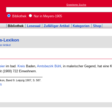
Erweiterte Suche
Bibliothek
Nur in Meyers-1905
Bibliothek
Lesesaal
Zufälliger Artikel
Kategorien
Shop
s-Lexikon
er Artikel
eier
im bad.
Kreis
Baden,
Amtsbezirk
Bühl
, in malerischer Gegend, hat eine 
mit (1900) 722 Einwohnern.
on, Band 9. Leipzig 1907, S. 587.
45