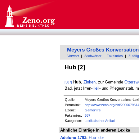
Meyers Großes Konversation
Vorwort
|
Stichwörter
|
Faksimiles
|
Zufällig
Hub [2]
Hub
,
Zinken
, zur Gemeinde
Ottersw
[587]
Bad, jetzt Irren-
Heil
- und Pflegeanstalt, 
Quelle:
Meyers Großes Konversations-Lexik
Permalink:
http://www.zeno.org/nid/200067951
Lizenz:
Gemeinfrei
Faksimiles:
587
Kategorien:
Lexikalischer Artikel
Ähnliche Einträge in anderen Lexika
Adelung-1793
:
Hub, der