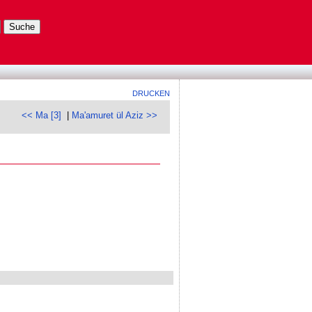
DRUCKEN
<< Ma [3]
|
Ma'amuret ül Aziz >>