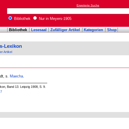
Erweiterte Suche
Bibliothek
Nur in Meyers-1905
Bibliothek
Lesesaal
Zufälliger Artikel
Kategorien
Shop
s-Lexikon
er Artikel
dt, s.
Maecha
.
n, Band 13. Leipzig 1908, S. 9.
47