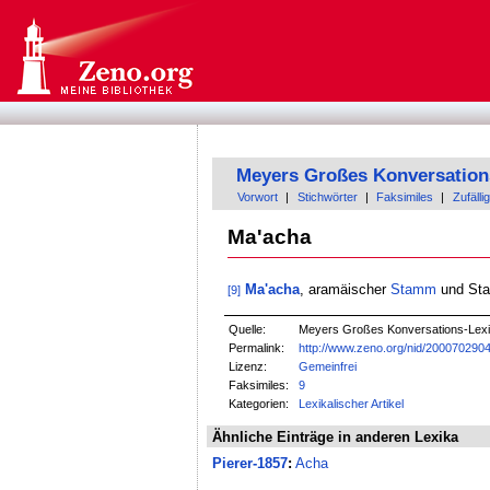
Meyers Großes Konversation
Vorwort
|
Stichwörter
|
Faksimiles
|
Zufällig
Ma'acha
Ma'acha
, aramäischer
Stamm
und Sta
[9]
Quelle:
Meyers Großes Konversations-Lexiko
Permalink:
http://www.zeno.org/nid/200070290
Lizenz:
Gemeinfrei
Faksimiles:
9
Kategorien:
Lexikalischer Artikel
Ähnliche Einträge in anderen Lexika
Pierer-1857
:
Acha