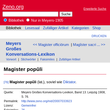
Zeno.org
Erweiterte Suche
Bibliothek
Nur in Meyers-1905
Bibliothek
Lesesaal
Zufälliger Artikel
Kategorien
Shop
DRUCKEN
Meyers
<< Magister officiōrum
|
Magĭster sacri ... >>
Großes
Konversations-Lexikon
Vorwort
|
Stichwörter
|
Faksimiles
|
Zufälliger Artikel
Magister popŭli
Magister popŭli
(lat.), soviel wie
Diktator
.
[76]
Quelle:
Meyers Großes Konversations-Lexikon, Band 13. Leipzig 1908,
S. 76.
Permalink:
http://www.zeno.org/nid/20007033923
Lizenz:
Gemeinfrei
Faksimiles:
76