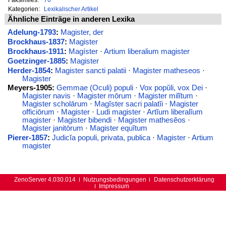
Kategorien:
Lexikalischer Artikel
Ähnliche Einträge in anderen Lexika
Adelung-1793
:
Magister, der
Brockhaus-1837
:
Magister
Brockhaus-1911
:
Magíster
·
Artium liberalium magister
Goetzinger-1885
:
Magister
Herder-1854
:
Magister sancti palatii
·
Magister matheseos
·
Magister
Meyers-1905:
Gemmae (Oculi) populi
·
Vox popŭli, vox Dei
·
Magister navis
·
Magister mōrum
·
Magister milĭtum
·
Magister scholārum
·
Magĭster sacri palatĭi
·
Magister
officiōrum
·
Magister
·
Ludi magister
·
Artĭum liberalĭum
magister
·
Magister bibendi
·
Magister mathesĕos
·
Magister janitōrum
·
Magister equĭtum
Pierer-1857
:
Judicĭa populi, privata, publica
·
Magister
·
Artium
magister
ZenoServer 4.030.014
Nutzungsbedingungen
Datenschutzerklärung
Impressum