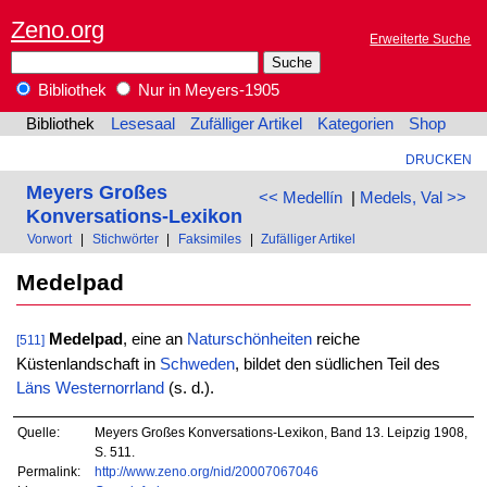
Zeno.org
Erweiterte Suche
Bibliothek
Nur in Meyers-1905
Bibliothek
Lesesaal
Zufälliger Artikel
Kategorien
Shop
DRUCKEN
Meyers Großes
<< Medellín
|
Medels, Val >>
Konversations-Lexikon
Vorwort
|
Stichwörter
|
Faksimiles
|
Zufälliger Artikel
Medelpad
Medelpad
, eine an
Naturschönheiten
reiche
[511]
Küstenlandschaft in
Schweden
, bildet den südlichen Teil des
Läns
Westernorrland
(s. d.).
Quelle:
Meyers Großes Konversations-Lexikon, Band 13. Leipzig 1908,
S. 511.
Permalink:
http://www.zeno.org/nid/20007067046