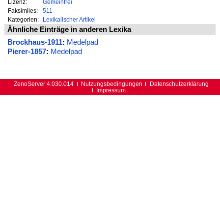
Lizenz:
Gemeinfrei
Faksimiles:
511
Kategorien:
Lexikalischer Artikel
Ähnliche Einträge in anderen Lexika
Brockhaus-1911
:
Medelpad
Pierer-1857
:
Medelpad
ZenoServer 4.030.014
Nutzungsbedingungen
Datenschutzerklärung
Impressum