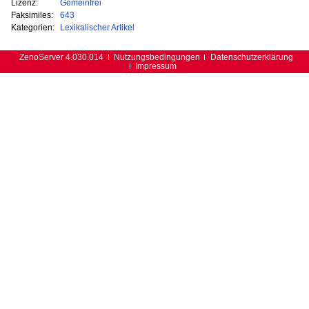
Lizenz:
Gemeinfrei
Faksimiles:
643
Kategorien:
Lexikalischer Artikel
ZenoServer 4.030.014
Nutzungsbedingungen
Datenschutzerklärung
Impressum