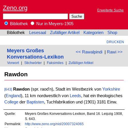
Zeno.org
Erweiterte Suche
Bibliothek
Nur in Meyers-1905
Bibliothek
Lesesaal
Zufälliger Artikel
Kategorien
Shop
DRUCKEN
Meyers Großes
<< Rawalpindi
|
Rawi >>
Konversations-Lexikon
Vorwort
|
Stichwörter
|
Faksimiles
|
Zufälliger Artikel
Rawdon
Rawdon
(spr. raod'n), Stadt im Westbezirk von
Yorkshire
[643]
(
England
), 11 km nordwestlich von
Leeds
, hat ein theologisches
College
der
Baptisten
, Tuchfabrikation und (1901) 3181 Einw.
Quelle:
Meyers Großes Konversations-Lexikon, Band 16. Leipzig 1908,
S. 643.
Permalink:
http://www.zeno.org/nid/20007324065