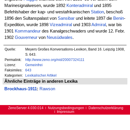
Marinesignalwesen, wurde 1892
Konteradmiral
und 1895
Befehlshaber der kap- und westafrikanischen
Station
, beschoß
1896 den Sultanspalast von
Sansibar
und leitete 1897 die
Benin
-
Expedition, wurde 1898
Vizeadmiral
und 1903
Admiral
, war bis
1901
Kommandeur
des Kanalgeschwaders und wurde 12. Febr.
1902
Gouverneur
von
Neusüdwales
.
Quelle:
Meyers Großes Konversations-Lexikon, Band 16. Leipzig 1908,
S. 643.
Permalink:
http://www.zeno.org/nid/20007324111
Lizenz:
Gemeinfrei
Faksimiles:
643
Kategorien:
Lexikalischer Artikel
Ähnliche Einträge in anderen Lexika
Brockhaus-1911
:
Rawson
ZenoServer 4.030.014
Nutzungsbedingungen
Datenschutzerklärung
Impressum