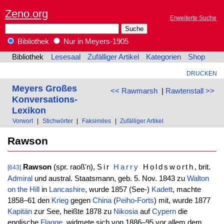
Zeno.org
Erweiterte Suche
Bibliothek
Nur in Meyers-1905
Bibliothek
Lesesaal
Zufälliger Artikel
Kategorien
Shop
DRUCKEN
Meyers Großes
<< Rawmarsh
|
Rawtenstall >>
Konversations-
Lexikon
Vorwort
|
Stichwörter
|
Faksimiles
|
Zufälliger Artikel
Rawson
Rawson
(spr. raoß'n),
Sir
Harry
Holdsworth
, brit.
[643]
Admiral
und austral. Staatsmann, geb. 5. Nov. 1843 zu
Walton
on the Hill
in
Lancashire
, wurde 1857 (See-)
Kadett
, machte
1858–61 den
Krieg
gegen
China
(
Peiho
-
Forts
) mit, wurde 1877
Kapitän
zur See, heißte 1878 zu
Nikosia
auf
Cypern
die
englische
Flagge
, widmete sich von 1886–95 vor allem dem