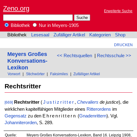
Zeno.org
Erweiterte Suche
Bibliothek
Nur in Meyers-1905
Bibliothek
Lesesaal
Zufälliger Artikel
Kategorien
Shop
DRUCKEN
Meyers Großes
<< Rechtsquellen
|
Rechtsschule >>
Konversations-
Lexikon
Vorwort
|
Stichwörter
|
Faksimiles
|
Zufälliger Artikel
Rechtsritter
Rechtsritter
(
Justizritter
,
Chevaliers
de justice
), die
[669]
wirklichen kapitelfähigen Mitglieder eines
Ritterordens
im
Gegensatz
zu den
Ehrenrittern
(
Gnadenrittern
). Vgl.
Johanniterorden
, S. 289.
Quelle:
Meyers Großes Konversations-Lexikon, Band 16. Leipzig 1908,