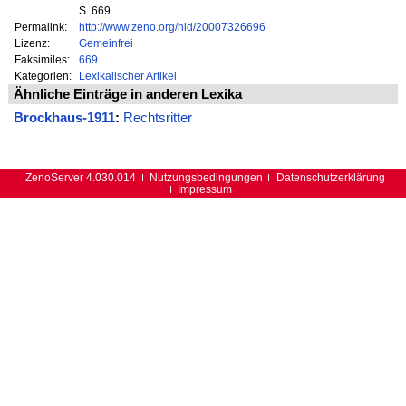
S. 669.
Permalink:
http://www.zeno.org/nid/20007326696
Lizenz:
Gemeinfrei
Faksimiles:
669
Kategorien:
Lexikalischer Artikel
Ähnliche Einträge in anderen Lexika
Brockhaus-1911
:
Rechtsritter
ZenoServer 4.030.014
Nutzungsbedingungen
Datenschutzerklärung
Impressum