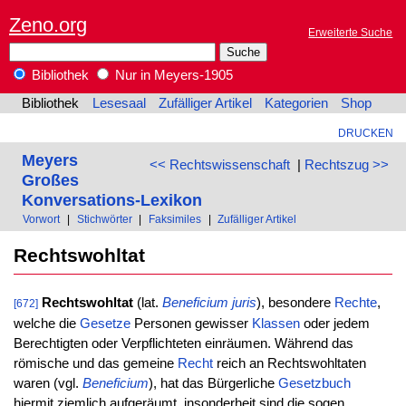
Zeno.org
Erweiterte Suche
Bibliothek
Nur in Meyers-1905
Bibliothek
Lesesaal
Zufälliger Artikel
Kategorien
Shop
DRUCKEN
Meyers
<< Rechtswissenschaft
|
Rechtszug >>
Großes
Konversations-Lexikon
Vorwort
|
Stichwörter
|
Faksimiles
|
Zufälliger Artikel
Rechtswohltat
Rechtswohltat
(lat.
Beneficium juris
), besondere
Rechte
,
[672]
welche die
Gesetze
Personen gewisser
Klassen
oder jedem
Berechtigten oder Verpflichteten einräumen. Während das
römische und das gemeine
Recht
reich an Rechtswohltaten
waren (vgl.
Beneficium
), hat das Bürgerliche
Gesetzbuch
hiermit ziemlich aufgeräumt, insonderheit sind die sogen.