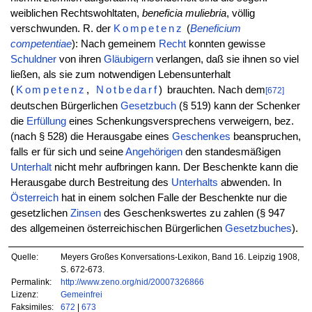
weiblichen Rechtswohltaten,
beneficia muliebria
, völlig
verschwunden. R. der
Kompetenz
(
Beneficium
competentiae
): Nach gemeinem
Recht
konnten gewisse
Schuldner
von ihren
Gläubigern
verlangen, daß sie ihnen so viel
ließen, als sie zum notwendigen Lebensunterhalt
(
Kompetenz
,
Notbedarf
)
brauchten. Nach dem
[672]
deutschen Bürgerlichen
Gesetzbuch
(§ 519) kann der Schenker
die
Erfüllung
eines Schenkungsversprechens verweigern, bez.
(nach § 528) die Herausgabe eines
Geschenkes
beanspruchen,
falls er für sich und seine
Angehörigen
den standesmäßigen
Unterhalt
nicht mehr aufbringen kann. Der Beschenkte kann die
Herausgabe durch Bestreitung des
Unterhalts
abwenden. In
Österreich
hat in einem solchen Falle der Beschenkte nur die
gesetzlichen
Zinsen
des Geschenkswertes zu zahlen (§ 947
des allgemeinen österreichischen Bürgerlichen
Gesetzbuches
).
Quelle:
Meyers Großes Konversations-Lexikon, Band 16. Leipzig 1908,
S. 672-673.
Permalink:
http://www.zeno.org/nid/20007326866
Lizenz:
Gemeinfrei
Faksimiles:
672
|
673