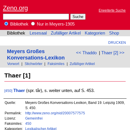
Zeno.org
Erweiterte Suche
Bibliothek
Nur in Meyers-1905
Bibliothek
Lesesaal
Zufälliger Artikel
Kategorien
Shop
DRUCKEN
Meyers Großes
<< Thaddo
|
Thaer [2] >>
Konversations-Lexikon
Vorwort
|
Stichwörter
|
Faksimiles
|
Zufälliger Artikel
Thaer [1]
Thaer
(spr. tǟr), s. weiter unten, auf S. 453.
[450]
Quelle:
Meyers Großes Konversations-Lexikon, Band 19. Leipzig 1909,
S. 450.
Permalink:
http://www.zeno.org/nid/20007577575
Lizenz:
Gemeinfrei
Faksimiles:
450
Kategorien:
Lexikalischer Artikel