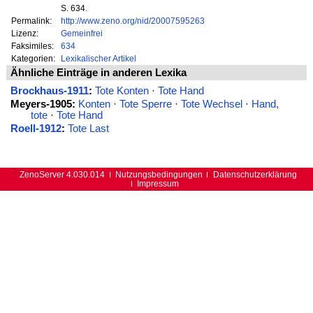
S. 634.
Permalink:
http://www.zeno.org/nid/20007595263
Lizenz:
Gemeinfrei
Faksimiles:
634
Kategorien:
Lexikalischer Artikel
Ähnliche Einträge in anderen Lexika
Brockhaus-1911
:
Tote Konten
·
Tote Hand
Meyers-1905:
Konten
·
Tote Sperre
·
Tote Wechsel
·
Hand,
tote
·
Tote Hand
Roell-1912
:
Tote Last
ZenoServer 4.030.014
Nutzungsbedingungen
Datenschutzerklärung
Impressum