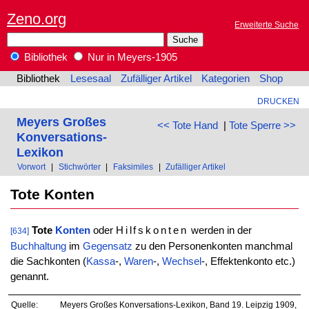
Zeno.org
Erweiterte Suche
Bibliothek
Nur in Meyers-1905
Bibliothek
Lesesaal
Zufälliger Artikel
Kategorien
Shop
DRUCKEN
Meyers Großes
<< Tote Hand
|
Tote Sperre >>
Konversations-
Lexikon
Vorwort
|
Stichwörter
|
Faksimiles
|
Zufälliger Artikel
Tote Konten
Tote
Konten
oder
Hilfskonten
werden in der
[634]
Buchhaltung
im
Gegensatz
zu den Personenkonten manchmal
die Sachkonten (
Kassa
-,
Waren
-,
Wechsel
-, Effektenkonto etc.)
genannt.
Quelle:
Meyers Großes Konversations-Lexikon, Band 19. Leipzig 1909,