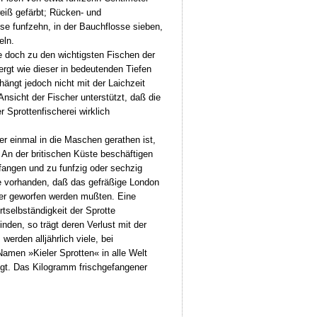
weiß gefärbt; Rücken- und
sse funfzehn, in der Bauchflosse sieben,
eln.
ie doch zu den wichtigsten Fischen der
ergt wie dieser in bedeutenden Tiefen
hängt jedoch nicht mit der Laichzeit
nsicht der Fischer unterstützt, daß die
r Sprottenfischerei wirklich
r einmal in die Maschen gerathen ist,
 An der britischen Küste beschäftigen
fangen und zu funfzig oder sechzig
ge vorhanden, daß das gefräßige London
ker geworfen werden mußten. Eine
tselbständigkeit der Sprotte
nden, so trägt deren Verlust mit der
rden alljährlich viele, bei
amen »Kieler Sprotten« in alle Welt
gt. Das Kilogramm frischgefangener