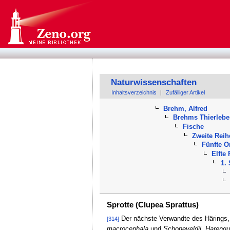
Naturwissenschaften
Inhaltsverzeichnis
|
Zufälliger Artikel
Brehm, Alfred
Brehms Thierleb
Fische
Zweite Reih
Fünfte O
Elfte
1.
Sprotte (Clupea Sprattus)
Der nächste Verwandte des Härings, 
[314]
macrocephala
und
Schoneveldii, Harengul