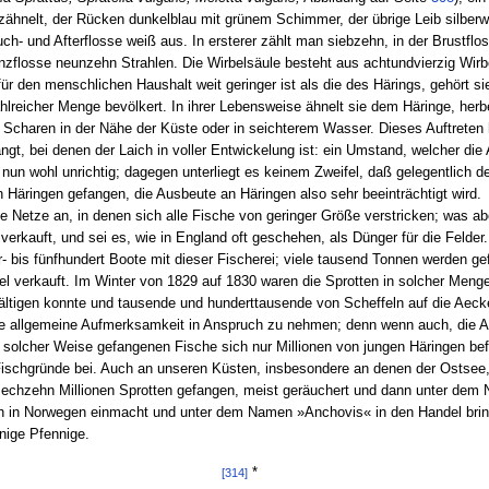
ezähnelt, der Rücken dunkelblau mit grünem Schimmer, der übrige Leib silber
h- und Afterflosse weiß aus. In ersterer zählt man siebzehn, in der Brustflo
anzflosse neunzehn Strahlen. Die Wirbelsäule besteht aus achtundvierzig Wirb
r den menschlichen Haushalt weit geringer ist als die des Härings, gehört s
hlreicher Menge bevölkert. In ihrer Lebensweise ähnelt sie dem Häringe, herb
n Scharen in der Nähe der Küste oder in seichterem Wasser. Dieses Auftreten 
t, bei denen der Laich in voller Entwickelung ist: ein Umstand, welcher die A
t nun wohl unrichtig; dagegen unterliegt es keinem Zweifel, daß gelegentlich de
 Häringen gefangen, die Ausbeute an Häringen also sehr beeinträchtigt wird.
etze an, in denen sich alle Fische von geringer Größe verstricken; was abe
erkauft, und sei es, wie in England oft geschehen, als Dünger für die Felder.
- bis fünfhundert Boote mit dieser Fischerei; viele tausend Tonnen werden ge
el verkauft. Im Winter von 1829 auf 1830 waren die Sprotten in solcher Men
ältigen konnte und tausende und hunderttausende von Scheffeln auf die Aec
die allgemeine Aufmerksamkeit in Anspruch zu nehmen; denn wenn auch, die Ar
n solcher Weise gefangenen Fische sich nur Millionen von jungen Häringen befi
ischgründe bei. Auch an unseren Küsten, insbesondere an denen der Ostsee, we
 sechzehn Millionen Sprotten gefangen, meist geräuchert und dann unter dem N
 in Norwegen einmacht und unter dem Namen »Anchovis« in den Handel brin
nige Pfennige.
*
[314]