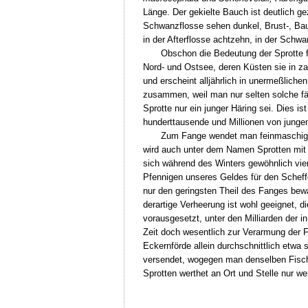
Länge. Der gekielte Bauch ist deutlich g
Schwanzflosse sehen dunkel, Brust-, Bauc
in der Afterflosse achtzehn, in der Schw
Obschon die Bedeutung der Sprotte fü
Nord- und Ostsee, deren Küsten sie in za
und erscheint alljährlich in unermeßliche
zusammen, weil man nur selten solche fäng
Sprotte nur ein junger Häring sei. Dies is
hunderttausende und Millionen von jungen
Zum Fange wendet man feinmaschige N
wird auch unter dem Namen Sprotten mit v
sich während des Winters gewöhnlich vier
Pfennigen unseres Geldes für den Scheff
nur den geringsten Theil des Fanges bew
derartige Verheerung ist wohl geeignet, 
vorausgesetzt, unter den Milliarden der i
Zeit doch wesentlich zur Verarmung der F
Eckernförde allein durchschnittlich etwa
versendet, wogegen man denselben Fisch
Sprotten werthet an Ort und Stelle nur we