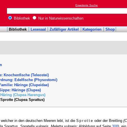
Erweiterte Suche
Bibliothek
Nur in Naturwissenschaften
Bibliothek
Lesesaal
Zufälliger Artikel
Kategorien
Shop
en
e: Knochenfische (Teleostei)
rdnung: Edelfische (Physostomi)
 Familie: Häringe (Clupeidae)
 Sippe: Häringe (Clupea)
Häring (Clupea Harengus)
Sprotte (Clupea Sprattus)
welcher in den deutschen Meeren lebt, ist die
Sprotte
oder der Breitling
(
a Sprattus, Spratella vulgaris, Meletta vulgaris;
Abbildung auf Seite
308
), ei