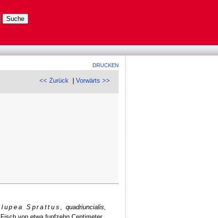
DRUCKEN
<< Zurück
|
Vorwärts >>
Clupea Sprattus,
quadriuncialis,
n Fisch von etwa funfzehn Centimeter