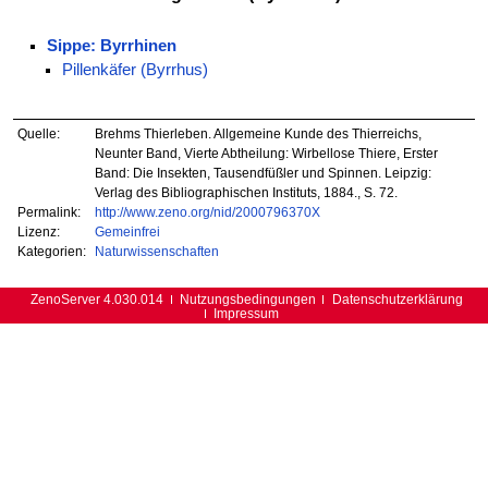
Sippe: Byrrhinen
Pillenkäfer (Byrrhus)
Quelle:
Brehms Thierleben. Allgemeine Kunde des Thierreichs,
Neunter Band, Vierte Abtheilung: Wirbellose Thiere, Erster
Band: Die Insekten, Tausendfüßler und Spinnen. Leipzig:
Verlag des Bibliographischen Instituts, 1884., S. 72.
Permalink:
http://www.zeno.org/nid/2000796370X
Lizenz:
Gemeinfrei
Kategorien:
Naturwissenschaften
ZenoServer 4.030.014
Nutzungsbedingungen
Datenschutzerklärung
Impressum