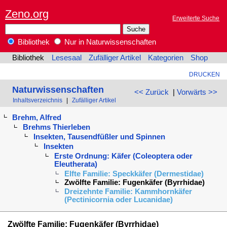
Zeno.org
Erweiterte Suche
Bibliothek
Nur in Naturwissenschaften
Bibliothek
Lesesaal
Zufälliger Artikel
Kategorien
Shop
DRUCKEN
Naturwissenschaften
<< Zurück
|
Vorwärts >>
Inhaltsverzeichnis
|
Zufälliger Artikel
Brehm, Alfred
Brehms Thierleben
Insekten, Tausendfüßler und Spinnen
Insekten
Erste Ordnung: Käfer (Coleoptera oder
Eleutherata)
Elfte Familie: Speckkäfer (Dermestidae)
Zwölfte Familie: Fugenkäfer (Byrrhidae)
Dreizehnte Familie: Kammhornkäfer
(Pectinicornia oder Lucanidae)
Zwölfte Familie: Fugenkäfer (Byrrhidae)