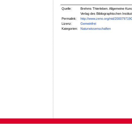
Quelle:
Brehms Thierleben. Allgemeine Kunde
Verlag des Bibliographischen Institut
Permalink:
http://www.zeno.org/nid/200079719
Lizenz:
Gemeinfrei
Kategorien:
Naturwissenschaften