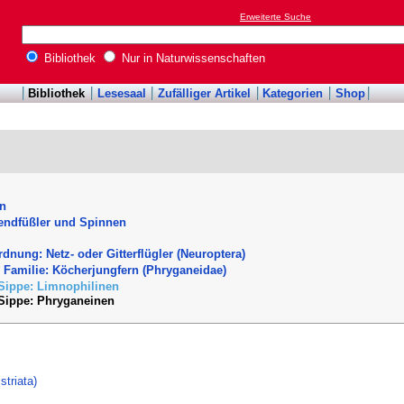
Erweiterte Suche
Bibliothek
Nur in Naturwissenschaften
Bibliothek
Lesesaal
Zufälliger Artikel
Kategorien
Shop
en
sendfüßler und Spinnen
rdnung: Netz- oder Gitterflügler (Neuroptera)
e Familie: Köcherjungfern (Phryganeidae)
 Sippe: Limnophilinen
 Sippe: Phryganeinen
triata)