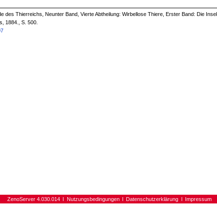
 des Thierreichs, Neunter Band, Vierte Abtheilung: Wirbellose Thiere, Erster Band: Die Inse
s, 1884., S. 500.
07
ZenoServer 4.030.014
Nutzungsbedingungen
Datenschutzerklärung
Impressum