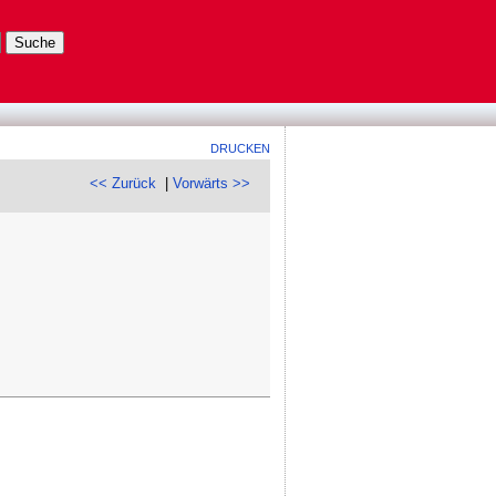
DRUCKEN
<< Zurück
|
Vorwärts >>