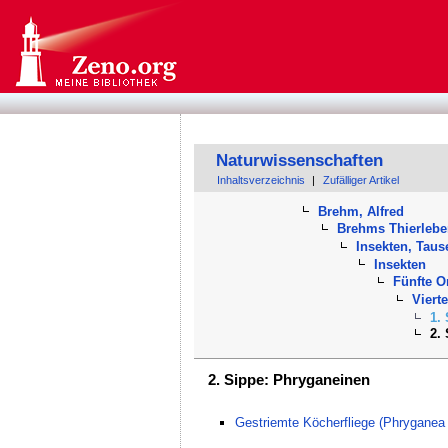
Naturwissenschaften
Inhaltsverzeichnis
|
Zufälliger Artikel
Brehm, Alfred
Brehms Thierleb
Insekten, Tau
Insekten
Fünfte O
Viert
1.
2.
2. Sippe: Phryganeinen
Gestriemte Köcherfliege (Phryganea s