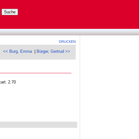
DRUCKEN
<< Burg, Emma
|
Bürger, Gertrud >>
art. 2.70