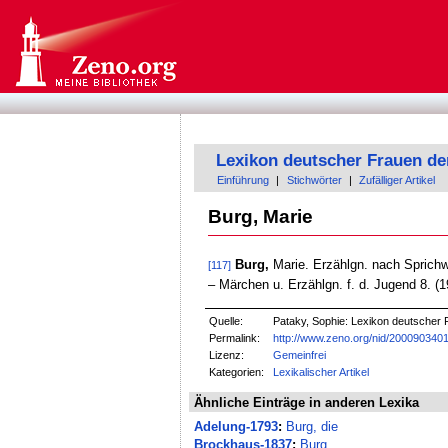
Lexikon deutscher Frauen de
Einführung
|
Stichwörter
|
Zufälliger Artikel
Burg, Marie
Burg,
Marie. Erzählgn. nach Sprichwör
[117]
‒ Märchen u. Erzählgn. f. d. Jugend 8. (19
Quelle:
Pataky, Sophie: Lexikon deutscher F
Permalink:
http://www.zeno.org/nid/200090340
Lizenz:
Gemeinfrei
Kategorien:
Lexikalischer Artikel
Ähnliche Einträge in anderen Lexika
Adelung-1793
:
Burg, die
Brockhaus-1837
:
Burg