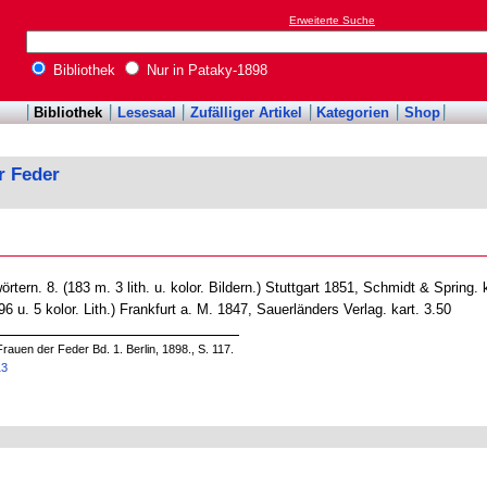
Erweiterte Suche
Bibliothek
Nur in Pataky-1898
Bibliothek
Lesesaal
Zufälliger Artikel
Kategorien
Shop
r Feder
tern. 8. (183 m. 3 lith. u. kolor. Bildern.) Stuttgart 1851, Schmidt & Spring. k
6 u. 5 kolor. Lith.) Frankfurt a. M. 1847, Sauerländers Verlag. kart. 3.50
rauen der Feder Bd. 1. Berlin, 1898., S. 117.
13