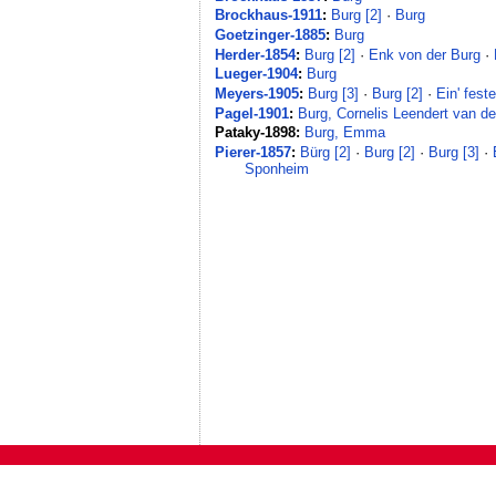
Brockhaus-1911
:
Burg [2]
·
Burg
Goetzinger-1885
:
Burg
Herder-1854
:
Burg [2]
·
Enk von der Burg
·
Lueger-1904
:
Burg
Meyers-1905
:
Burg [3]
·
Burg [2]
·
Ein' fest
Pagel-1901
:
Burg, Cornelis Leendert van de
Pataky-1898:
Burg, Emma
Pierer-1857
:
Bürg [2]
·
Burg [2]
·
Burg [3]
·
Sponheim