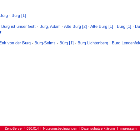
Bürg
·
Burg [1]
e Burg ist unser Gott
·
Burg, Adam
·
Alte Burg [2]
·
Alte Burg [1]
·
Burg [1]
·
Bu
r
Enk von der Burg
·
Burg-Solms
·
Bürg [1]
·
Burg Lichtenberg
·
Burg Lengenfel
ZenoServer 4.030.014
Nutzungsbedingungen
Datenschutzerklärung
Impressum