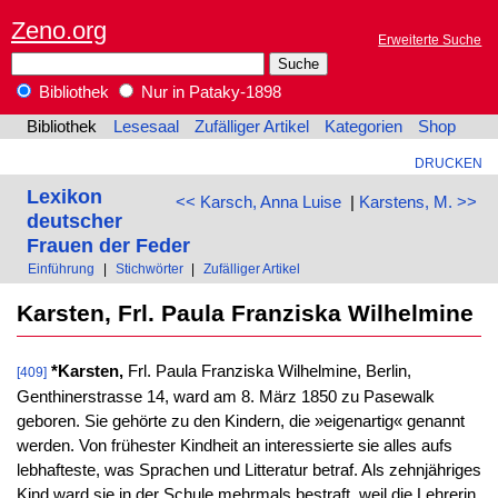
Zeno.org
Erweiterte Suche
Bibliothek
Nur in Pataky-1898
Bibliothek
Lesesaal
Zufälliger Artikel
Kategorien
Shop
DRUCKEN
Lexikon
<< Karsch, Anna Luise
|
Karstens, M. >>
deutscher
Frauen der Feder
Einführung
|
Stichwörter
|
Zufälliger Artikel
Karsten, Frl. Paula Franziska Wilhelmine
*Karsten,
Frl. Paula Franziska Wilhelmine, Berlin,
[409]
Genthinerstrasse 14, ward am 8. März 1850 zu Pasewalk
geboren. Sie gehörte zu den Kindern, die »eigenartig« genannt
werden. Von frühester Kindheit an interessierte sie alles aufs
lebhafteste, was Sprachen und Litteratur betraf. Als zehnjähriges
Kind ward sie in der Schule mehrmals bestraft, weil die Lehrerin