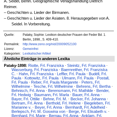
A. Seidel, Berlin. Geographische Verlagshandlung Dietrich
Reimer.
‒ Geschichten u. Lieder der Birmanen.
‒ Geschichten u. Lieder der Asiaten. 8. Herausgegeben von A.
Seidel. In Vorbereitung.
Quelle:
Pataky, Sophie: Lexikon deutscher Frauen der Feder Bd. 1.
Berlin, 1898., S. 409-410.
Permalink:
http://www.zeno.org/nid/20009052100
Lizenz:
Gemeinfrei
Kategorien:
Lexikalischer Artikel
Ähnliche Einträge in anderen Lexika
Pataky-1898:
Riotte, Frl. Franziska
·
Steinitz, Frl. Franziska
·
Wasserburg, Frl. Franziska
·
Baernreither, Frl. Franziska
C.
·
Hahn, Frl. Franziska
·
Leffler, Frl. Paula
·
Budéll, Frl.
Paula
·
Kottowitz, Frl. Paula
·
Ulmann, Frl. Paula
·
Postall,
Frl. Paula
·
Reber, Frl. Paula Margarete
·
Peters, Frl.
Wilhelmine
·
Tesche, Frl. Wilhelmine
·
Behrens, Frl. Bertha
·
Behnisch, Frl. Anna
·
Berensmann, Frl. Mathilde
·
Bender,
Frl. Hedwig
·
Baumann, Frl. Marla
·
Bauer, Frl. Anna
·
Bayer, Frl. Ottilie
·
Behne, Frl. M.
·
Becker, Frl. Johanna
·
Bertram, Frl. Anna
·
Berthold, Frl. Helene
·
Biegeleben, Frl.
Marianne v.
·
Beyer, Frl. Anna
·
Bernhardt, Frl. Adelheid
·
Berlepsch, Frl. M. Goswina von
·
Berge, Frl. Elisabeth v.
·
Bernhard, Frl. Marie
·
Bernau, Frl. Anna
·
Anklam, Frl.