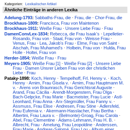
Kategorien:
Lexikalischer Artikel
Ähnliche Einträge in anderen Lexika
Adelung-1793
:
Sabbaths-Frau, die
·
Frau, die
·
Chor-Frau, die
Brockhaus-1809
:
Francisca, Frau von Maintenon
Brockhaus-1911
:
Weiße Frau
·
Unsere Liebe Frau
·
Frau
DamenConvLex-1834
:
Rebecca, die Frau Isaak's
·
Lepelletier-
Rosando, Frau von
·
Staal, Frau von
·
Weisse Frau
·
Venus, Frau
·
Lea, Jakob's Frau
·
Elme, Frau von Saint
·
Aischah, Frau Muhamed's
·
Holbein, Frau von
·
Hulda, Frau
Holle
·
Holtei, Frau von
Herder-1854
:
Weiße Frau
·
Frau
Meyers-1905
:
Weiße Frau [1]
·
Weiße Frau [2]
·
Unsere Liebe
Frau
·
Damen Unsrer Lieben Frau von der christlichen
Liebe
·
Frau
Pataky-1898:
Koch, Henny
·
Tempelhoff, Frl. Henny v.
·
Koch,
Henny
·
Arnim, Frau Gisela v.
·
Arnim, Frau Hauptmann M.
v.
·
Arens von Braunrasch, Frau Gerichtsrat Auguste
·
Arand, Frau Cäcilia
·
Arendt-Morgenstern, Frau Olga
·
Bach-Gelpcke, Frau Marie
·
Bacmeister, Frau Lucie
·
Astl-
Leonhard, Frau Anna
·
Arx-Stegmüller, Frau Fanny v.
·
Assmuss, Frau Elise
·
Andresen, Frau Stine
·
Adlersfeld,
Frau Eufemia v.
·
Akermann-Hasslacher, Frau Bertha
·
Albertini, Frau Laura v.
·
(Belmonte)-Groag, Frau Carola
·
Abel, Frau Clementine
·
Adams-Lehmann, Frau H. B.
·
Albrecht, Frau
·
Amelung, Frau Leopoldine
·
Anderssen,
Frau Marie
·
Andreas-Salomé, Frau Lou
·
Album einer