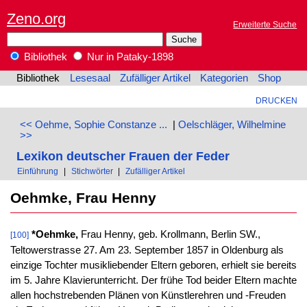
Zeno.org
Erweiterte Suche
Bibliothek
Nur in Pataky-1898
Bibliothek
Lesesaal
Zufälliger Artikel
Kategorien
Shop
DRUCKEN
<< Oehme, Sophie Constanze ...
|
Oelschläger, Wilhelmine
>>
Lexikon deutscher Frauen der Feder
Einführung
|
Stichwörter
|
Zufälliger Artikel
Oehmke, Frau Henny
*Oehmke,
Frau Henny, geb. Krollmann, Berlin SW.,
[100]
Teltowerstrasse 27. Am 23. September 1857 in Oldenburg als
einzige Tochter musikliebender Eltern geboren, erhielt sie bereits
im 5. Jahre Klavierunterricht. Der frühe Tod beider Eltern machte
allen hochstrebenden Plänen von Künstlerehren und -Freuden