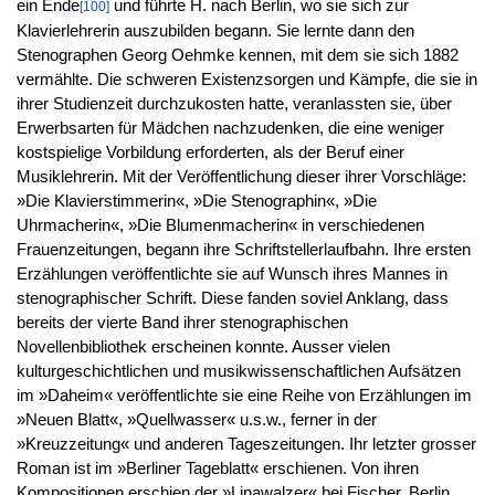
ein Ende
und führte H. nach Berlin, wo sie sich zur
[100]
Klavierlehrerin auszubilden begann. Sie lernte dann den
Stenographen Georg Oehmke kennen, mit dem sie sich 1882
vermählte. Die schweren Existenzsorgen und Kämpfe, die sie in
ihrer Studienzeit durchzukosten hatte, veranlassten sie, über
Erwerbsarten für Mädchen nachzudenken, die eine weniger
kostspielige Vorbildung erforderten, als der Beruf einer
Musiklehrerin. Mit der Veröffentlichung dieser ihrer Vorschläge:
»Die Klavierstimmerin«, »Die Stenographin«, »Die
Uhrmacherin«, »Die Blumenmacherin« in verschiedenen
Frauenzeitungen, begann ihre Schriftstellerlaufbahn. Ihre ersten
Erzählungen veröffentlichte sie auf Wunsch ihres Mannes in
stenographischer Schrift. Diese fanden soviel Anklang, dass
bereits der vierte Band ihrer stenographischen
Novellenbibliothek erscheinen konnte. Ausser vielen
kulturgeschichtlichen und musikwissenschaftlichen Aufsätzen
im »Daheim« veröffentlichte sie eine Reihe von Erzählungen im
»Neuen Blatt«, »Quellwasser« u.s.w., ferner in der
»Kreuzzeitung« und anderen Tageszeitungen. Ihr letzter grosser
Roman ist im »Berliner Tageblatt« erschienen. Von ihren
Kompositionen erschien der »Linawalzer« bei Fischer, Berlin,