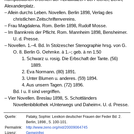
Alexanderplatz.
‒ Allein durchs Leben. Novellen. Berlin 1898, Verlag des
christlichen Zeitschriftenvereins.
‒ Frau Magdalena. Rom. Berlin 1898, Rudolf Mosse.
‒ Im Bannkreis der Pflicht. Rom. Mannheim 1898, Bensheimer.
U. d. Presse.
‒ Novellen. 1.–4. Bd. In Stolzescher Stenographie hrsg. von G.
O. 8. Berlin G. Oehmke. à 1.–; geb. à nn 1.50
1. Schwarz u. rosig. Die Erbschaft der Tante. (56)
1889.
2. Eva Normann. (80) 1891.
3. Unter Blumen u. anderes. (59) 1894.
4. Aus unsern Tagen. (72) 1896.
Bd. I u. II sind vergriffen.
‒ Vier Novellen. Breslau 1898, S. Schottländers
Novellenbibliothek »Unterwegs und Daheim«. U. d. Presse.
Quelle:
Pataky, Sophie: Lexikon deutscher Frauen der Feder Bd. 2.
Berlin, 1898., S. 100-101.
Permalink:
http://www.zeno.org/nid/20009064745
Lizenz:
Gemeinfrei