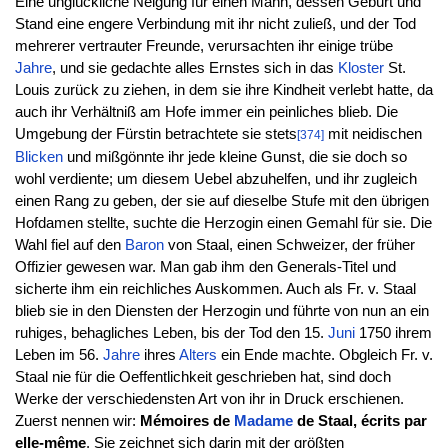
Eine unglückliche Neigung für einen Mann, dessen Geburt und
Stand eine engere Verbindung mit ihr nicht zuließ, und der Tod
mehrerer vertrauter Freunde, verursachten ihr einige trübe
Jahre
, und sie gedachte alles Ernstes sich in das
Kloster
St.
Louis zurück zu ziehen, in dem sie ihre Kindheit verlebt hatte, da
auch ihr Verhältniß am Hofe immer ein peinliches blieb. Die
Umgebung der Fürstin betrachtete sie stets
mit neidischen
[374]
Blicken
und mißgönnte ihr jede kleine Gunst, die sie doch so
wohl verdiente; um diesem Uebel abzuhelfen, und ihr zugleich
einen Rang zu geben, der sie auf dieselbe Stufe mit den übrigen
Hofdamen stellte, suchte die Herzogin einen Gemahl für sie. Die
Wahl fiel auf den
Baron
von Staal, einen Schweizer, der früher
Offizier gewesen war. Man gab ihm den Generals-Titel und
sicherte ihm ein reichliches Auskommen. Auch als Fr. v. Staal
blieb sie in den Diensten der Herzogin und führte von nun an ein
ruhiges, behagliches Leben, bis der Tod den 15.
Juni
1750 ihrem
Leben im 56.
Jahre
ihres
Alters
ein Ende machte. Obgleich Fr. v.
Staal nie für die Oeffentlichkeit geschrieben hat, sind doch
Werke der verschiedensten Art von ihr in Druck erschienen.
Zuerst nennen wir:
Mémoires de
Madame
de Staal, écrits par
elle-même
. Sie zeichnet sich darin mit der größten