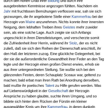
durch den hohen Grad ihrer
Bildung
und durch ihre
ausgebreiteten Kenntnisse angezogen fühlten. Nachdem ein
Jahr
mit fruchtlosen Bemühungen verflossen war, sah sie sich
gezwungen, die ihr angebotene Stelle einer
Kammerfrau
bei der
Herzogin von
Maine
anzunehmen. Nichts konnte ihrer innersten
Neigung, dem lebhaften Treiben ihres
Geistes
mehr zuwider
sein, als eine solche Lage. Auch zeigte sie sich Anfangs
ungeschickt in ihren Dienstleistungen, und verscherzte somit
die Zufriedenheit ihrer Herrin, während ihr
Stolz
, der es nicht
zuließ, daß sie sich den Reihen der Dienerschaft anschloß, ihr
den Haß der letzteren zuzog. Eine glückliche Gelegenheit, bei
der sie die außerordentliche Gewandtheit ihrer Feder an den Tag
legte und der Herzogin einen großen Dienst erwies, erhob sie
aus ihrer untergeordneten Stellung. Sie wußte sich bei den
glänzenden Festen, deren Schauplatz Sceaux war, geltend zu
machen; bald erbat man ihren Rath bei Anordnung derselben,
bald mußte ihr poetisches
Talent
zu Hilfe gerufen werden. Was
auf Liebenswürdigkeit in der
Gesellschaft
der Herzogin
Ansprüche zu haben glaubte, suchte ihren Umgang, und so
bildete sich hinter dem Rücken der Fürstin ein kleiner
ausgewählter Kreis um ihre
Kammerfrau
, in deren dunkeln