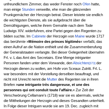
unfreundlichem Zimmer, das weder Fenster noch
Ofen
hatte,
man einige
Stunden
verweilte, ehe man die glänzenden
Prunkgemächer der Herzogin betrat. Dieser leistete sie endlich
die wichtigsten Dienste, als sie aufgebracht über die
Demüthigungen, welche ihrem Gemahle nach dem Tode
Ludwigs XIV. widerfuhren, eine Partei gegen den Regenten zu
bilden suchte. Im
Cabinete
der Herzogin von
Maine
wurde 1717
das berühmte »
Mémoire des princes légitimés
« verfaßt, das
einen Aufruf an die Nation enthielt und die Zusammenberufung
der Generalstaaten verlangte. Bei dieser Gelegenheit übernahm
Frl. v. L das Amt des Secretairs. Eine Menge intriganter
Personen fanden unter dem Vorwande, den
Absichten
der
[373]
Herzogin dienen zu wollen, am Hofe von Sceaux Zutritt. Frl. L.
war besonders mit der Vorstellung derselben beauftragt, und
nicht mit Unrecht nennt die
Mutter
des Regenten sie in ihren
Briefen »
une intrigante très dangereuse, et une des
personnes qui ont conduit toute l'affaire.
« Zur Zeit der
Verschwörung Cellamare's (1718) war sie es abermals, welche
die Mittheilungen der Herzogin und dieses Gesandten unterhielt.
In Folge dieser Intriguen wurde sie am 19. Dec. zugleich mit