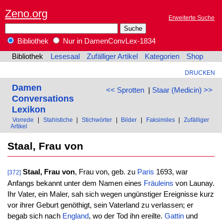
Zeno.org
Erweiterte Suche
Bibliothek
Nur in DamenConvLex-1834
Bibliothek
Lesesaal
Zufälliger Artikel
Kategorien
Shop
DRUCKEN
Damen
<< Sprotten
|
Staar (Medicin) >>
Conversations
Lexikon
Vorrede
|
Stahlstiche
|
Stichwörter
|
Bilder
|
Faksimiles
|
Zufälliger
Artikel
Staal, Frau von
Staal, Frau von
, Frau von, geb. zu
Paris
1693, war
[372]
Anfangs bekannt unter dem Namen eines
Fräuleins
von Launay.
Ihr Vater, ein Maler, sah sich wegen ungünstiger Ereignisse kurz
vor ihrer Geburt genöthigt, sein Vaterland zu verlassen; er
begab sich nach
England
, wo der Tod ihn ereilte.
Gattin
und