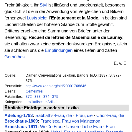
Freimüthigkeit, ihr
Styl
ist fließend und ungekünstelt, besonders
glücklich ist sie in der Anwendung von Vergleichen und Bildern;
ferner zwei
Lustspiele
:
l'Enjouement et la Mode
, in beiden sind
Lächerlichkeiten der höheren Stände zum Stoffe gewählt.
Drittens erschien eine Sammlung von Briefen unter der
Benennung:
Recueil de lettres de Mademoiselle de Launay
;
sie enthalten zwar keine großen denkwürdigen Ereignisse, allein
sie schildern uns die
Empfindungen
eines tiefen und zarten
Gemüthes
.
E. v. E.
Quelle:
Damen Conversations Lexikon, Band 9. [o.O.] 1837, S. 372-
375.
Permalink:
http://www.zeno.org/nid/20001768646
Lizenz:
Gemeinfrei
Faksimiles:
372
|
373
|
374
|
375
Kategorien:
Lexikalischer Artikel
Ähnliche Einträge in anderen Lexika
Adelung-1793
:
Sabbaths-Frau, die
·
Frau, die
·
Chor-Frau, die
Brockhaus-1809
:
Francisca, Frau von Maintenon
Brockhaus-1911
:
Weiße Frau
·
Unsere Liebe Frau
·
Frau