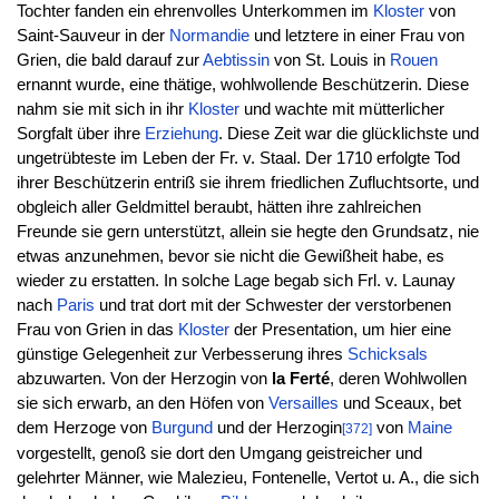
Tochter fanden ein ehrenvolles Unterkommen im
Kloster
von
Saint-Sauveur in der
Normandie
und letztere in einer Frau von
Grien, die bald darauf zur
Aebtissin
von St. Louis in
Rouen
ernannt wurde, eine thätige, wohlwollende Beschützerin. Diese
nahm sie mit sich in ihr
Kloster
und wachte mit mütterlicher
Sorgfalt über ihre
Erziehung
. Diese Zeit war die glücklichste und
ungetrübteste im Leben der Fr. v. Staal. Der 1710 erfolgte Tod
ihrer Beschützerin entriß sie ihrem friedlichen Zufluchtsorte, und
obgleich aller Geldmittel beraubt, hätten ihre zahlreichen
Freunde sie gern unterstützt, allein sie hegte den Grundsatz, nie
etwas anzunehmen, bevor sie nicht die Gewißheit habe, es
wieder zu erstatten. In solche Lage begab sich Frl. v. Launay
nach
Paris
und trat dort mit der Schwester der verstorbenen
Frau von Grien in das
Kloster
der Presentation, um hier eine
günstige Gelegenheit zur Verbesserung ihres
Schicksals
abzuwarten. Von der Herzogin von
la Ferté
, deren Wohlwollen
sie sich erwarb, an den Höfen von
Versailles
und Sceaux, bet
dem Herzoge von
Burgund
und der Herzogin
von
Maine
[372]
vorgestellt, genoß sie dort den Umgang geistreicher und
gelehrter Männer, wie Malezieu, Fontenelle, Vertot u. A., die sich