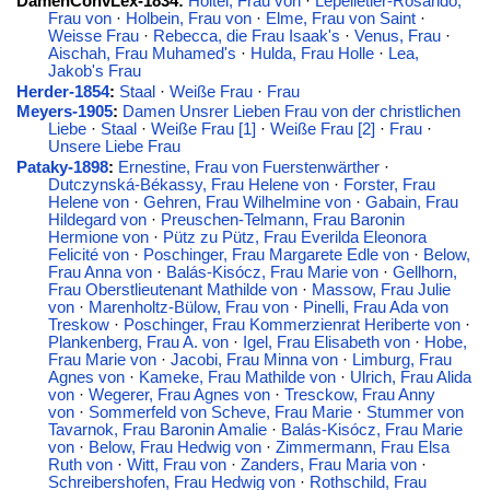
DamenConvLex-1834:
Holtei, Frau von
·
Lepelletier-Rosando,
Frau von
·
Holbein, Frau von
·
Elme, Frau von Saint
·
Weisse Frau
·
Rebecca, die Frau Isaak's
·
Venus, Frau
·
Aischah, Frau Muhamed's
·
Hulda, Frau Holle
·
Lea,
Jakob's Frau
Herder-1854
:
Staal
·
Weiße Frau
·
Frau
Meyers-1905
:
Damen Unsrer Lieben Frau von der christlichen
Liebe
·
Staal
·
Weiße Frau [1]
·
Weiße Frau [2]
·
Frau
·
Unsere Liebe Frau
Pataky-1898
:
Ernestine, Frau von Fuerstenwärther
·
Dutczynská-Békassy, Frau Helene von
·
Forster, Frau
Helene von
·
Gehren, Frau Wilhelmine von
·
Gabain, Frau
Hildegard von
·
Preuschen-Telmann, Frau Baronin
Hermione von
·
Pütz zu Pütz, Frau Everilda Eleonora
Felicité von
·
Poschinger, Frau Margarete Edle von
·
Below,
Frau Anna von
·
Balás-Kisócz, Frau Marie von
·
Gellhorn,
Frau Oberstlieutenant Mathilde von
·
Massow, Frau Julie
von
·
Marenholtz-Bülow, Frau von
·
Pinelli, Frau Ada von
Treskow
·
Poschinger, Frau Kommerzienrat Heriberte von
·
Plankenberg, Frau A. von
·
Igel, Frau Elisabeth von
·
Hobe,
Frau Marie von
·
Jacobi, Frau Minna von
·
Limburg, Frau
Agnes von
·
Kameke, Frau Mathilde von
·
Ulrich, Frau Alida
von
·
Wegerer, Frau Agnes von
·
Tresckow, Frau Anny
von
·
Sommerfeld von Scheve, Frau Marie
·
Stummer von
Tavarnok, Frau Baronin Amalie
·
Balás-Kisócz, Frau Marie
von
·
Below, Frau Hedwig von
·
Zimmermann, Frau Elsa
Ruth von
·
Witt, Frau von
·
Zanders, Frau Maria von
·
Schreibershofen, Frau Hedwig von
·
Rothschild, Frau