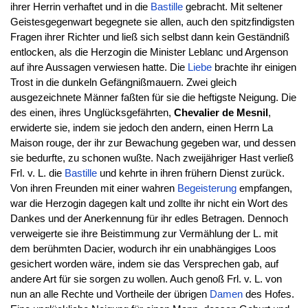
ihrer Herrin verhaftet und in die
Bastille
gebracht. Mit seltener
Geistesgegenwart begegnete sie allen, auch den spitzfindigsten
Fragen ihrer Richter und ließ sich selbst dann kein Geständniß
entlocken, als die Herzogin die Minister Leblanc und Argenson
auf ihre Aussagen verwiesen hatte. Die
Liebe
brachte ihr einigen
Trost in die dunkeln Gefängnißmauern. Zwei gleich
ausgezeichnete Männer faßten für sie die heftigste Neigung. Die
des einen, ihres Unglücksgefährten,
Chevalier de Mesnil
,
erwiderte sie, indem sie jedoch den andern, einen Herrn La
Maison rouge, der ihr zur Bewachung gegeben war, und dessen
sie bedurfte, zu schonen wußte. Nach zweijähriger Hast verließ
Frl. v. L. die
Bastille
und kehrte in ihren frühern Dienst zurück.
Von ihren Freunden mit einer wahren
Begeisterung
empfangen,
war die Herzogin dagegen kalt und zollte ihr nicht ein Wort des
Dankes und der Anerkennung für ihr edles Betragen. Dennoch
verweigerte sie ihre Beistimmung zur Vermählung der L. mit
dem berühmten Dacier, wodurch ihr ein unabhängiges Loos
gesichert worden wäre, indem sie das Versprechen gab, auf
andere Art für sie sorgen zu wollen. Auch genoß Frl. v. L. von
nun an alle Rechte und Vortheile der übrigen
Damen
des Hofes.