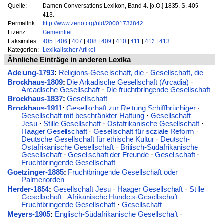
Quelle:
Damen Conversations Lexikon, Band 4. [o.O.] 1835, S. 405-
413.
Permalink:
http://www.zeno.org/nid/20001733842
Lizenz:
Gemeinfrei
Faksimiles:
405
|
406
|
407
|
408
|
409
|
410
|
411
|
412
|
413
Kategorien:
Lexikalischer Artikel
Ähnliche Einträge in anderen Lexika
Adelung-1793
:
Religions-Gesellschaft, die
·
Gesellschaft, die
Brockhaus-1809
:
Die Arkadische Gesellschaft (Arcadia)
·
Arcadische Gesellschaft
·
Die fruchtbringende Gesellschaft
Brockhaus-1837
:
Gesellschaft
Brockhaus-1911
:
Gesellschaft zur Rettung Schiffbrüchiger
·
Gesellschaft mit beschränkter Haftung
·
Gesellschaft
Jesu
·
Stille Gesellschaft
·
Ostafrikanische Gesellschaft
·
Haager Gesellschaft
·
Gesellschaft für soziale Reform
·
Deutsche Gesellschaft für ethische Kultur
·
Deutsch-
Ostafrikanische Gesellschaft
·
Britisch-Südafrikanische
Gesellschaft
·
Gesellschaft der Freunde
·
Gesellschaft
·
Fruchtbringende Gesellschaft
Goetzinger-1885
:
Fruchtbringende Gesellschaft oder
Palmenorden
Herder-1854
:
Gesellschaft Jesu
·
Haager Gesellschaft
·
Stille
Gesellschaft
·
Afrikanische Handels-Gesellschaft
·
Fruchtbringende Gesellschaft
·
Gesellschaft
Meyers-1905
:
Englisch-Südafrikanische Gesellschaft
·