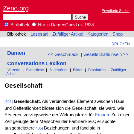
Zeno.org
Erweiterte Suche
Bibliothek
Nur in DamenConvLex-1834
Bibliothek
Lesesaal
Zufälliger Artikel
Kategorien
Shop
DRUCKEN
Damen
<< Geschmack
|
Gesellschaftsinseln >>
Conversations Lexikon
Vorrede
|
Stahlstiche
|
Stichwörter
|
Bilder
|
Faksimiles
|
Zufälliger
Artikel
Gesellschaft
Gesellschaft
. Als verbindendes Element zwischen Haus
[405]
und Oeffentlichkeit bildete sich die Gesellschaft; sie ward, wie
Ersteres, vorzugsweise der Wirkungskreis für
Frauen
. Zu keiner
Zeit genügte dem Menschen der Familienkreis; er suchte
ausgebreitetere
Beziehungen, und fand sie in
[405]