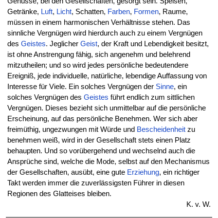
Genüsse, bei den Gesellschaften, gesorgt sein. Speisen,
Getränke,
Luft
,
Licht
, Schatten,
Farben
,
Formen
, Raume,
müssen in einem harmonischen Verhältnisse stehen. Das
sinnliche Vergnügen wird hierdurch auch zu einem Vergnügen
des
Geistes
. Jeglicher
Geist
, der Kraft und Lebendigkeit besitzt,
ist ohne Anstrengung fähig, sich angenehm und belehrend
mitzutheilen; und so wird jedes persönliche bedeutendere
Ereigniß, jede individuelle, natürliche, lebendige Auffassung von
Interesse für Viele. Ein solches Vergnügen der
Sinne
, ein
solches Vergnügen des
Geistes
führt endlich zum sittlichen
Vergnügen. Dieses bezieht sich unmittelbar auf die persönliche
Erscheinung, auf das persönliche Benehmen. Wer sich aber
freimüthig, ungezwungen mit Würde und
Bescheidenheit
zu
benehmen weiß, wird in der Gesellschaft stets einen Platz
behaupten. Und so vorübergehend und wechselnd auch die
Ansprüche sind, welche die Mode, selbst auf den Mechanismus
der Gesellschaften, ausübt, eine gute
Erziehung
, ein richtiger
Takt werden immer die zuverlässigsten Führer in diesen
Regionen des Glatteises bleiben.
K. v. W.