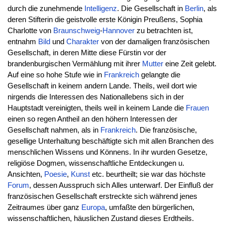
durch die zunehmende
Intelligenz
. Die Gesellschaft in
Berlin
, als
deren Stifterin die geistvolle erste Königin Preußens, Sophia
Charlotte von
Braunschweig
-
Hannover
zu betrachten ist,
entnahm
Bild
und
Charakter
von der damaligen französischen
Gesellschaft, in deren Mitte diese Fürstin vor der
brandenburgischen Vermählung mit ihrer
Mutter
eine Zeit gelebt.
Auf eine so hohe Stufe wie in
Frankreich
gelangte die
Gesellschaft in keinem andern Lande. Theils, weil dort wie
nirgends die Interessen des Nationallebens sich in der
Hauptstadt vereinigten, theils weil in keinem Lande die
Frauen
einen so regen Antheil an den höhern Interessen der
Gesellschaft nahmen, als in
Frankreich
. Die französische,
gesellige Unterhaltung beschäftigte sich mit allen Branchen des
menschlichen Wissens und Könnens. In ihr wurden Gesetze,
religiöse Dogmen, wissenschaftliche Entdeckungen u.
Ansichten,
Poesie
,
Kunst
etc. beurtheilt; sie war das höchste
Forum
, dessen Ausspruch sich Alles unterwarf. Der Einfluß der
französischen Gesellschaft erstreckte sich während jenes
Zeitraumes über ganz
Europa
, umfaßte den bürgerlichen,
wissenschaftlichen, häuslichen Zustand dieses Erdtheils.