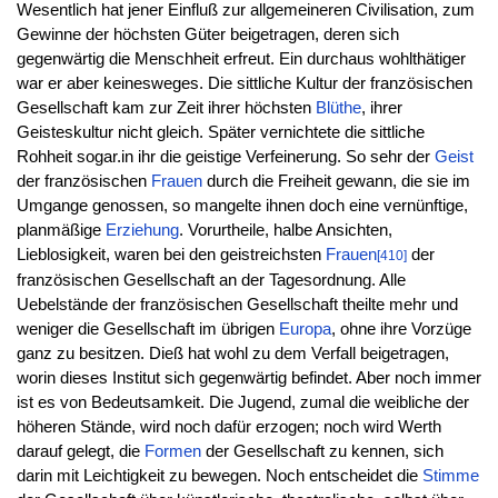
Wesentlich hat jener Einfluß zur allgemeineren Civilisation, zum
Gewinne der höchsten Güter beigetragen, deren sich
gegenwärtig die Menschheit erfreut. Ein durchaus wohlthätiger
war er aber keinesweges. Die sittliche Kultur der französischen
Gesellschaft kam zur Zeit ihrer höchsten
Blüthe
, ihrer
Geisteskultur nicht gleich. Später vernichtete die sittliche
Rohheit sogar.in ihr die geistige Verfeinerung. So sehr der
Geist
der französischen
Frauen
durch die Freiheit gewann, die sie im
Umgange genossen, so mangelte ihnen doch eine vernünftige,
planmäßige
Erziehung
. Vorurtheile, halbe Ansichten,
Lieblosigkeit, waren bei den geistreichsten
Frauen
der
[410]
französischen Gesellschaft an der Tagesordnung. Alle
Uebelstände der französischen Gesellschaft theilte mehr und
weniger die Gesellschaft im übrigen
Europa
, ohne ihre Vorzüge
ganz zu besitzen. Dieß hat wohl zu dem Verfall beigetragen,
worin dieses Institut sich gegenwärtig befindet. Aber noch immer
ist es von Bedeutsamkeit. Die Jugend, zumal die weibliche der
höheren Stände, wird noch dafür erzogen; noch wird Werth
darauf gelegt, die
Formen
der Gesellschaft zu kennen, sich
darin mit Leichtigkeit zu bewegen. Noch entscheidet die
Stimme