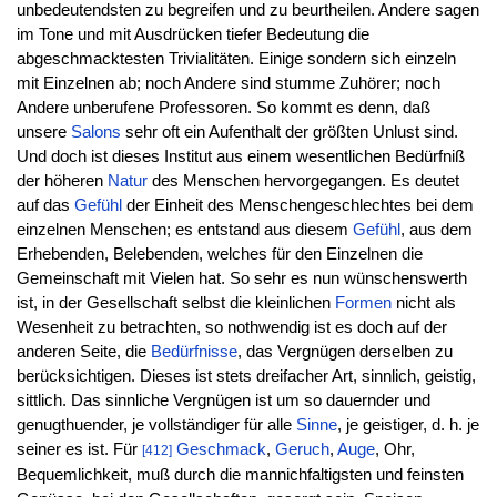
unbedeutendsten zu begreifen und zu beurtheilen. Andere sagen
im Tone und mit Ausdrücken tiefer Bedeutung die
abgeschmacktesten Trivialitäten. Einige sondern sich einzeln
mit Einzelnen ab; noch Andere sind stumme Zuhörer; noch
Andere unberufene Professoren. So kommt es denn, daß
unsere
Salons
sehr oft ein Aufenthalt der größten Unlust sind.
Und doch ist dieses Institut aus einem wesentlichen Bedürfniß
der höheren
Natur
des Menschen hervorgegangen. Es deutet
auf das
Gefühl
der Einheit des Menschengeschlechtes bei dem
einzelnen Menschen; es entstand aus diesem
Gefühl
, aus dem
Erhebenden, Belebenden, welches für den Einzelnen die
Gemeinschaft mit Vielen hat. So sehr es nun wünschenswerth
ist, in der Gesellschaft selbst die kleinlichen
Formen
nicht als
Wesenheit zu betrachten, so nothwendig ist es doch auf der
anderen Seite, die
Bedürfnisse
, das Vergnügen derselben zu
berücksichtigen. Dieses ist stets dreifacher Art, sinnlich, geistig,
sittlich. Das sinnliche Vergnügen ist um so dauernder und
genugthuender, je vollständiger für alle
Sinne
, je geistiger, d. h. je
seiner es ist. Für
Geschmack
,
Geruch
,
Auge
, Ohr,
[412]
Bequemlichkeit, muß durch die mannichfaltigsten und feinsten