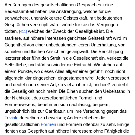
Aeußerungen des gesellschaftlichen Gespräches keine
Bedeutsamkeit haben Die Anstrengung, welche für die
schwächere, unentwickeltere Geisteskraft, mit bedeutenden
Gesprächen verknüpft wäre, würde für sie das Vergnügen
tödten,
welches der Zweck der Geselligkeit ist. Die
[411]
stärkere, auf höhere Interessen gerichtete Geisteskraft wird im
Gegentheil von einer unbedeutenden leeren Unterhaltung, von
schiefen und flachen Ansichten gelangweilt. Die Berichtigung
letzterer aber führt den Streit in die Gesellschaft ein, verletzt die
Selbstliebe, und stört so wieder die Eintracht. Wir stehen auf
einem Punkte, wo dieses Alles allgemeiner gefühlt, noch nicht
allgemein klar eingesehen, eingestanden wird. Jeder verbessert
und deutet nach seiner Art, so viel an ihm ist; und dieß verderbt
die Geselligkeit noch mehr. Die Einen suchen den Uebelstand in
der Nichtigkeit des gesellschaftlichen Formel- und
Formenwesens, benehmen sich nachlässig, bequem,
ungebührlich bis zur Carrikatur, um ihre Verachtung gegen das
Triviale
derselben zu beweisen; Andere erheben die
gesellschaftlichen
Formen
und Formeln offenbar zu sehr. Einige
richten das Gespräch auf höhere Interessen; ohne Fähigkeit die