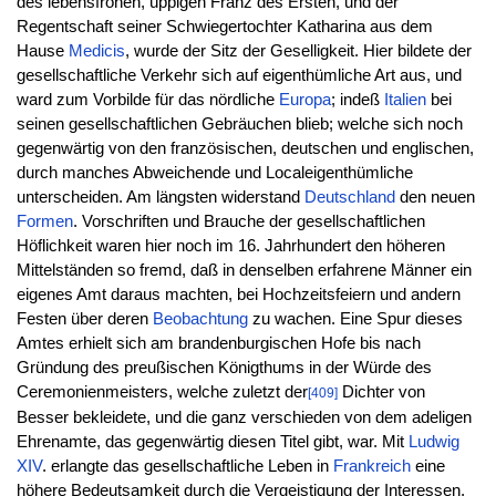
des lebensfrohen, üppigen Franz des Ersten, und der
Regentschaft seiner Schwiegertochter Katharina aus dem
Hause
Medicis
, wurde der Sitz der Geselligkeit. Hier bildete der
gesellschaftliche Verkehr sich auf eigenthümliche Art aus, und
ward zum Vorbilde für das nördliche
Europa
; indeß
Italien
bei
seinen gesellschaftlichen Gebräuchen blieb; welche sich noch
gegenwärtig von den französischen, deutschen und englischen,
durch manches Abweichende und Localeigenthümliche
unterscheiden. Am längsten widerstand
Deutschland
den neuen
Formen
. Vorschriften und Brauche der gesellschaftlichen
Höflichkeit waren hier noch im 16. Jahrhundert den höheren
Mittelständen so fremd, daß in denselben erfahrene Männer ein
eigenes Amt daraus machten, bei Hochzeitsfeiern und andern
Festen über deren
Beobachtung
zu wachen. Eine Spur dieses
Amtes erhielt sich am brandenburgischen Hofe bis nach
Gründung des preußischen Königthums in der Würde des
Ceremonienmeisters, welche zuletzt der
Dichter von
[409]
Besser bekleidete, und die ganz verschieden von dem adeligen
Ehrenamte, das gegenwärtig diesen Titel gibt, war. Mit
Ludwig
XIV
. erlangte das gesellschaftliche Leben in
Frankreich
eine
höhere Bedeutsamkeit durch die Vergeistigung der Interessen,