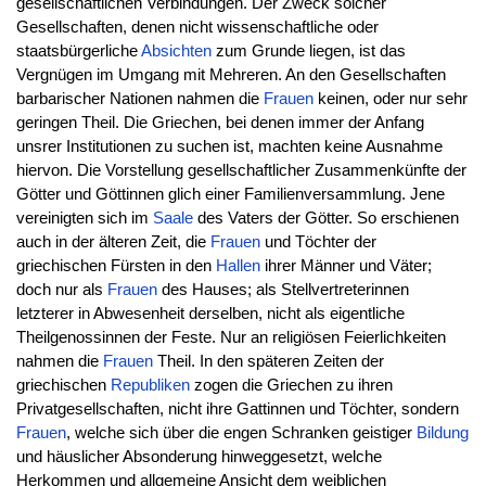
gesellschaftlichen Verbindungen. Der Zweck solcher
Gesellschaften, denen nicht wissenschaftliche oder
staatsbürgerliche
Absichten
zum Grunde liegen, ist das
Vergnügen im Umgang mit Mehreren. An den Gesellschaften
barbarischer Nationen nahmen die
Frauen
keinen, oder nur sehr
geringen Theil. Die Griechen, bei denen immer der Anfang
unsrer Institutionen zu suchen ist, machten keine Ausnahme
hiervon. Die Vorstellung gesellschaftlicher Zusammenkünfte der
Götter und Göttinnen glich einer Familienversammlung. Jene
vereinigten sich im
Saale
des Vaters der Götter. So erschienen
auch in der älteren Zeit, die
Frauen
und Töchter der
griechischen Fürsten in den
Hallen
ihrer Männer und Väter;
doch nur als
Frauen
des Hauses; als Stellvertreterinnen
letzterer in Abwesenheit derselben, nicht als eigentliche
Theilgenossinnen der Feste. Nur an religiösen Feierlichkeiten
nahmen die
Frauen
Theil. In den späteren Zeiten der
griechischen
Republiken
zogen die Griechen zu ihren
Privatgesellschaften, nicht ihre Gattinnen und Töchter, sondern
Frauen
, welche sich über die engen Schranken geistiger
Bildung
und häuslicher Absonderung hinweggesetzt, welche
Herkommen und allgemeine Ansicht dem weiblichen