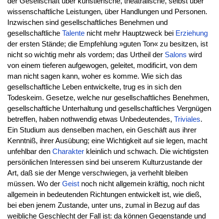
der Gesellschaft über künstlerische, theatralische, selbst über
wissenschaftliche Leistungen, über Handlungen und Personen.
Inzwischen sind gesellschaftliches Benehmen und
gesellschaftliche
Talente
nicht mehr Hauptzweck bei
Erziehung
der ersten Stände; die Empfehlung »guten Ton« zu besitzen, ist
nicht so wichtig mehr als vordem; das Urtheil der
Salons
wird
von einem tieferen aufgewogen, geleitet, modificirt, von dem
man nicht sagen kann, woher es komme. Wie sich das
gesellschaftliche Leben entwickelte, trug es in sich den
Todeskeim. Gesetze, welche nur gesellschaftliches Benehmen,
gesellschaftliche Unterhaltung und gesellschaftliches Vergnügen
betreffen, haben nothwendig etwas Unbedeutendes,
Triviales
.
Ein Studium aus denselben machen, ein Geschäft aus ihrer
Kenntniß, ihrer Ausübung; eine Wichtigkeit auf sie legen, macht
unfehlbar den
Charakter
kleinlich und schwach. Die wichtigsten
persönlichen Interessen sind bei unserem Kulturzustande der
Art, daß sie der Menge verschwiegen, ja verhehlt bleiben
müssen. Wo der
Geist
noch nicht allgemein kräftig, noch nicht
allgemein in bedeutenden Richtungen entwickelt ist, wie dieß,
bei eben jenem Zustande, unter uns, zumal in Bezug auf das
weibliche Geschlecht der Fall ist: da können Gegenstande und