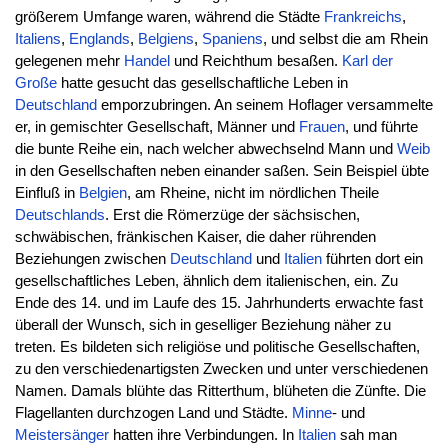
größerem Umfange waren, während die Städte
Frankreichs
,
Italiens
,
Englands
,
Belgiens
,
Spaniens
, und selbst die am Rhein
gelegenen mehr
Handel
und Reichthum besaßen.
Karl der
Große
hatte gesucht das gesellschaftliche Leben in
Deutschland
emporzubringen. An seinem Hoflager versammelte
er, in gemischter Gesellschaft, Männer und
Frauen
, und führte
die bunte Reihe ein, nach welcher abwechselnd Mann und
Weib
in den Gesellschaften neben einander saßen. Sein Beispiel übte
Einfluß in
Belgien
, am Rheine, nicht im nördlichen Theile
Deutschlands
. Erst die Römerzüge der sächsischen,
schwäbischen, fränkischen Kaiser, die daher rührenden
Beziehungen zwischen
Deutschland
und
Italien
führten dort ein
gesellschaftliches Leben, ähnlich dem italienischen, ein. Zu
Ende des 14. und im Laufe des 15. Jahrhunderts erwachte fast
überall der Wunsch, sich in geselliger Beziehung näher zu
treten. Es bildeten sich religiöse und politische Gesellschaften,
zu den verschiedenartigsten Zwecken und unter verschiedenen
Namen. Damals blühte das Ritterthum, blüheten die Zünfte. Die
Flagellanten durchzogen Land und Städte.
Minne
- und
Meistersänger
hatten ihre Verbindungen. In
Italien
sah man