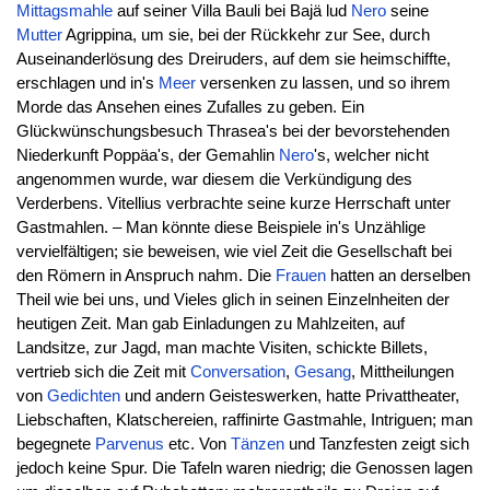
Mittagsmahle
auf seiner Villa Bauli bei Bajä lud
Nero
seine
Mutter
Agrippina, um sie, bei der Rückkehr zur See, durch
Auseinanderlösung des Dreiruders, auf dem sie heimschiffte,
erschlagen und in's
Meer
versenken zu lassen, und so ihrem
Morde das Ansehen eines Zufalles zu geben. Ein
Glückwünschungsbesuch Thrasea's bei der bevorstehenden
Niederkunft Poppäa's, der Gemahlin
Nero
's, welcher nicht
angenommen wurde, war diesem die Verkündigung des
Verderbens. Vitellius verbrachte seine kurze Herrschaft unter
Gastmahlen. – Man könnte diese Beispiele in's Unzählige
vervielfältigen; sie beweisen, wie viel Zeit die Gesellschaft bei
den Römern in Anspruch nahm. Die
Frauen
hatten an derselben
Theil wie bei uns, und Vieles glich in seinen Einzelnheiten der
heutigen Zeit. Man gab Einladungen zu Mahlzeiten, auf
Landsitze, zur Jagd, man machte Visiten, schickte Billets,
vertrieb sich die Zeit mit
Conversation
,
Gesang
, Mittheilungen
von
Gedichten
und andern Geisteswerken, hatte Privattheater,
Liebschaften, Klatschereien, raffinirte Gastmahle, Intriguen; man
begegnete
Parvenus
etc. Von
Tänzen
und Tanzfesten zeigt sich
jedoch keine Spur. Die Tafeln waren niedrig; die Genossen lagen