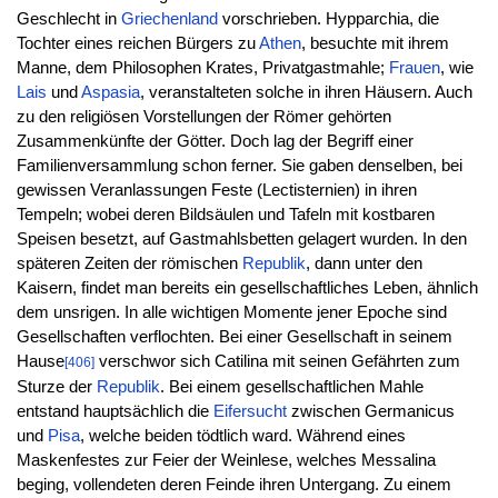
Geschlecht in
Griechenland
vorschrieben. Hypparchia, die
Tochter eines reichen Bürgers zu
Athen
, besuchte mit ihrem
Manne, dem Philosophen Krates, Privatgastmahle;
Frauen
, wie
Lais
und
Aspasia
, veranstalteten solche in ihren Häusern. Auch
zu den religiösen Vorstellungen der Römer gehörten
Zusammenkünfte der Götter. Doch lag der Begriff einer
Familienversammlung schon ferner. Sie gaben denselben, bei
gewissen Veranlassungen Feste (Lectisternien) in ihren
Tempeln; wobei deren Bildsäulen und Tafeln mit kostbaren
Speisen besetzt, auf Gastmahlsbetten gelagert wurden. In den
späteren Zeiten der römischen
Republik
, dann unter den
Kaisern, findet man bereits ein gesellschaftliches Leben, ähnlich
dem unsrigen. In alle wichtigen Momente jener Epoche sind
Gesellschaften verflochten. Bei einer Gesellschaft in seinem
Hause
verschwor sich Catilina mit seinen Gefährten zum
[406]
Sturze der
Republik
. Bei einem gesellschaftlichen Mahle
entstand hauptsächlich die
Eifersucht
zwischen Germanicus
und
Pisa
, welche beiden tödtlich ward. Während eines
Maskenfestes zur Feier der Weinlese, welches Messalina
beging, vollendeten deren Feinde ihren Untergang. Zu einem