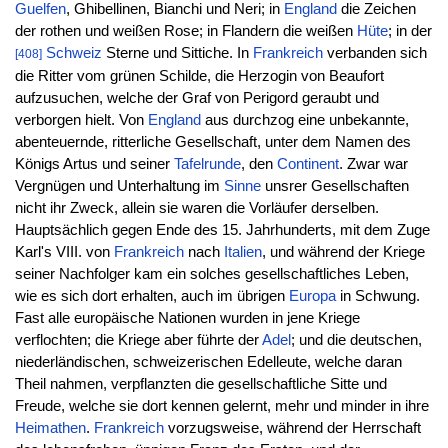
Guelfen
, Ghibellinen, Bianchi und Neri; in
England
die Zeichen
der rothen und weißen Rose; in Flandern die weißen
Hüte
; in der
Schweiz
Sterne und Sittiche. In
Frankreich
verbanden sich
[408]
die Ritter vom grünen Schilde, die Herzogin von Beaufort
aufzusuchen, welche der Graf von Perigord geraubt und
verborgen hielt. Von
England
aus durchzog eine unbekannte,
abenteuernde, ritterliche Gesellschaft, unter dem Namen des
Königs Artus und seiner
Tafelrunde
, den
Continent
. Zwar war
Vergnügen und Unterhaltung im
Sinne
unsrer Gesellschaften
nicht ihr Zweck, allein sie waren die Vorläufer derselben.
Hauptsächlich gegen Ende des 15. Jahrhunderts, mit dem Zuge
Karl's VIII. von
Frankreich
nach
Italien
, und während der Kriege
seiner Nachfolger kam ein solches gesellschaftliches Leben,
wie es sich dort erhalten, auch im übrigen
Europa
in Schwung.
Fast alle europäische Nationen wurden in jene Kriege
verflochten; die Kriege aber führte der
Adel
; und die deutschen,
niederländischen, schweizerischen Edelleute, welche daran
Theil nahmen, verpflanzten die gesellschaftliche Sitte und
Freude, welche sie dort kennen gelernt, mehr und minder in ihre
Heimathen
.
Frankreich
vorzugsweise, während der Herrschaft