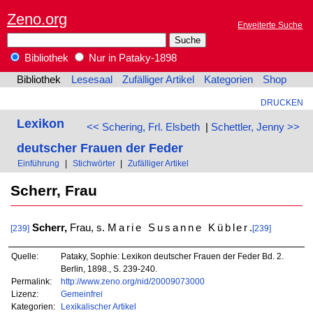
Zeno.org
Erweiterte Suche
Bibliothek
Nur in Pataky-1898
Bibliothek
Lesesaal
Zufälliger Artikel
Kategorien
Shop
DRUCKEN
Lexikon
<< Schering, Frl. Elsbeth
|
Schettler, Jenny >>
deutscher Frauen der Feder
Einführung
|
Stichwörter
|
Zufälliger Artikel
Scherr, Frau
Scherr,
Frau, s.
Marie Susanne Kübler
.
[239]
[239]
Quelle:
Pataky, Sophie: Lexikon deutscher Frauen der Feder Bd. 2.
Berlin, 1898., S. 239-240.
Permalink:
http://www.zeno.org/nid/20009073000
Lizenz:
Gemeinfrei
Kategorien:
Lexikalischer Artikel