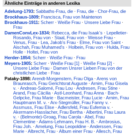
Ähnliche Einträge in anderen Lexika
Adelung-1793
:
Sabbaths-Frau, die
·
Frau, die
·
Chor-Frau, die
Brockhaus-1809
:
Francisca, Frau von Maintenon
Brockhaus-1911
:
Scherr
·
Weiße Frau
·
Unsere Liebe Frau
·
Frau
DamenConvLex-1834
:
Rebecca, die Frau Isaak's
·
Lepelletier-
Rosando, Frau von
·
Staal, Frau von
·
Weisse Frau
·
Venus, Frau
·
Lea, Jakob's Frau
·
Elme, Frau von Saint
·
Aischah, Frau Muhamed's
·
Holbein, Frau von
·
Hulda, Frau
Holle
·
Holtei, Frau von
Herder-1854
:
Scherr
·
Weiße Frau
·
Frau
Meyers-1905
:
Scherr
·
Weiße Frau [1]
·
Weiße Frau [2]
·
Unsere Liebe Frau
·
Damen Unsrer Lieben Frau von der
christlichen Liebe
·
Frau
Pataky-1898:
Arendt-Morgenstern, Frau Olga
·
Arens von
Braunrasch, Frau Gerichtsrat Auguste
·
Arnim, Frau Gisela
v.
·
Andreas-Salomé, Frau Lou
·
Andresen, Frau Stine
·
Arand, Frau Cäcilia
·
Astl-Leonhard, Frau Anna
·
Bach-
Gelpcke, Frau Marie
·
Bacmeister, Frau Lucie
·
Arnim, Frau
Hauptmann M. v.
·
Arx-Stegmüller, Frau Fanny v.
·
Assmuss, Frau Elise
·
Adlersfeld, Frau Eufemia v.
·
Akermann-Hasslacher, Frau Bertha
·
Albertini, Frau Laura
v.
·
(Belmonte)-Groag, Frau Carola
·
Abel, Frau
Clementine
·
Adams-Lehmann, Frau H. B.
·
Ambrosius,
Frau Joh.
·
Amelung, Frau Leopoldine
·
Anderssen, Frau
Marie
·
Albrecht, Frau
·
Album einer Frau
·
Allesch, Frau