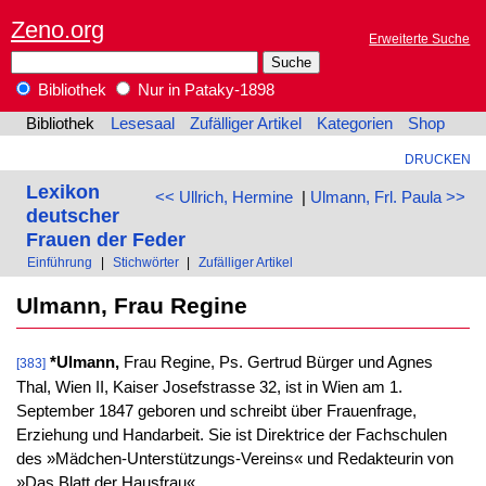
Zeno.org
Erweiterte Suche
Bibliothek
Nur in Pataky-1898
Bibliothek
Lesesaal
Zufälliger Artikel
Kategorien
Shop
DRUCKEN
Lexikon
<< Ullrich, Hermine
|
Ulmann, Frl. Paula >>
deutscher
Frauen der Feder
Einführung
|
Stichwörter
|
Zufälliger Artikel
Ulmann, Frau Regine
*Ulmann,
Frau Regine, Ps. Gertrud Bürger und Agnes
[383]
Thal, Wien II, Kaiser Josefstrasse 32, ist in Wien am 1.
September 1847 geboren und schreibt über Frauenfrage,
Erziehung und Handarbeit. Sie ist Direktrice der Fachschulen
des »Mädchen-Unterstützungs-Vereins« und Redakteurin von
»Das Blatt der Hausfrau«.