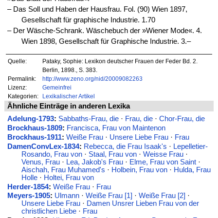
‒ Das Soll und Haben der Hausfrau. Fol. (90) Wien 1897,
Gesellschaft für graphische Industrie. 1.70
‒ Der Wäsche-Schrank. Wäschebuch der »Wiener Mode«. 4.
Wien 1898, Gesellschaft für Graphische Industrie. 3.–
Quelle:
Pataky, Sophie: Lexikon deutscher Frauen der Feder Bd. 2.
Berlin, 1898., S. 383.
Permalink:
http://www.zeno.org/nid/20009082263
Lizenz:
Gemeinfrei
Kategorien:
Lexikalischer Artikel
Ähnliche Einträge in anderen Lexika
Adelung-1793
:
Sabbaths-Frau, die
·
Frau, die
·
Chor-Frau, die
Brockhaus-1809
:
Francisca, Frau von Maintenon
Brockhaus-1911
:
Weiße Frau
·
Unsere Liebe Frau
·
Frau
DamenConvLex-1834
:
Rebecca, die Frau Isaak's
·
Lepelletier-
Rosando, Frau von
·
Staal, Frau von
·
Weisse Frau
·
Venus, Frau
·
Lea, Jakob's Frau
·
Elme, Frau von Saint
·
Aischah, Frau Muhamed's
·
Holbein, Frau von
·
Hulda, Frau
Holle
·
Holtei, Frau von
Herder-1854
:
Weiße Frau
·
Frau
Meyers-1905
:
Ulmann
·
Weiße Frau [1]
·
Weiße Frau [2]
·
Unsere Liebe Frau
·
Damen Unsrer Lieben Frau von der
christlichen Liebe
·
Frau