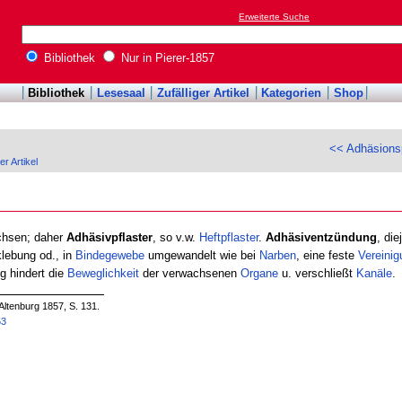
Erweiterte Suche
Bibliothek
Nur in Pierer-1857
Bibliothek
Lesesaal
Zufälliger Artikel
Kategorien
Shop
<< Adhäsions
er Artikel
achsen; daher
Adhäsivpflaster
, so v.w.
Heftpflaster
.
Adhäsiventzündung
, di
klebung od., in
Bindegewebe
umgewandelt wie bei
Narben
, eine feste
Vereinig
g hindert die
Beweglichkeit
der verwachsenen
Organe
u. verschließt
Kanäle
.
Altenburg 1857, S. 131.
53