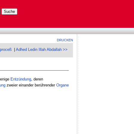
DRUCKEN
proceß
|
Adhed Ledin Illah Abdallah >>
ejenige
Entzündung
, deren
ung
zweier einander berührender
Organe