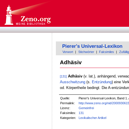
Pierer's Universal-Lexikon
Vorwort
|
Stichwörter
|
Faksimiles
|
Zufällig
Adhäsiv
Adhäsiv
(v. lat.), anhängend, verw
[131]
Ausschwitzung
(s.
Entzündung
) eine Ver
od. Körpertheile bedingt. Die A-entzündun
Quelle:
Pierer's Universal-Lexikon, Band 1. 
Permalink:
http://www.zeno.org/nid/200093061
Lizenz:
Gemeinfrei
Faksimiles:
131
Kategorien:
Lexikalischer Artikel