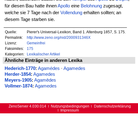
für diesen Bau hatte ihnen
Apollo
eine
Belohnung
zugesagt,
welche sie 7 Tage nach der
Vollendung
erhalten sollten; an
diesem Tage starben sie.
Quelle:
Pierer's Universal-Lexikon, Band 1. Altenburg 1857, S. 175.
Permalink:
http://www.zeno.org/nid/2000931346X
Lizenz:
Gemeinfrei
Faksimiles:
175
Kategorien:
Lexikalischer Artikel
Ähnliche Einträge in anderen Lexika
Hederich-1770
:
Agamédes
·
Agamedes
Herder-1854
:
Agamedes
Meyers-1905
:
Agamēdes
Vollmer-1874
:
Agamedes
ZenoServer 4.030.014
Nutzungsbedingungen
Datenschutzerklärung
Impressum