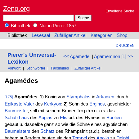
Zeno.org
Erweiterte Suche
Bibliothek
Nur in Pierer-1857
Bibliothek
Lesesaal
Zufälliger Artikel
Kategorien
Shop
DRUCKEN
Pierer's Universal-
<< Agamēde
|
Agamemnon [1] >>
Lexikon
Vorwort
|
Stichwörter
|
Faksimiles
|
Zufälliger Artikel
Agamēdes
Agamēdes,
1
) König von
Stymphalos
in
Arkadien
, durch
[175]
Epikaste
Vater
des
Kerkyon
;
2
) Sohn des
Erginos
, geschickter
Baumeister
, soll mit seinem Bruder Tr
ophonios
das
Schatzhaus
des
Augias
zu
Elis
od. des Hyrieus in
Böotien
gebaut u. dasselbe ganz so wie die Söhne eines ägyptischen
Baumeisters
den
Schatz
des Rhampsinit (s.d.), bestohlen
haben; außerdem bauten sie den
Tempel
des
Apollo
zu
Delphi
,