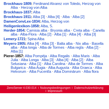
Brockhaus-1809
:
Ferdinand Alvarez von Toledo, Herzog von
Alba
·
Herzog von Alba
Brockhaus-1837
:
Alba
Brockhaus-1911
:
Alba [3]
·
Alba [4]
·
Alba
·
Alba [2]
DamenConvLex-1834
:
Alba, Herzog von
Heiligenlexikon-1858
:
Alba, S.
Herder-1854
:
Camisia alba
·
Bryonia alba
·
Creta alba
·
Canella
alba
·
Alba-Flora
·
Alba [2]
·
Alba [1]
·
Alba [4]
·
Alba [3]
Lemery-1721
:
Spina Alba
Meyers-1905
:
Alba [4]
·
Alba [3]
·
Balta alba
·
Nix alba
·
Basella
alba
·
Alba longa
·
Alba de Tormes
·
Alba regĭa
·
Alba [2]
·
Alba [1]
Pierer-1857:
Alba Pompēja
·
Alba Regalis
·
Alba Maris
·
Alba
Julia
·
Alba Longa
·
Alba [3]
·
Alba [4]
·
Alba [2]
·
Alba
Selusiana
·
Alba [1]
·
Alba Carolina
·
Alba de Tormes
·
Alba
Bulgarica
·
Alba Augia
·
Alba Augusta
·
Alba Graeca
·
Alba
Helvorum
·
Alba Fucentĭa
·
Alba Dominārum
·
Alba flora
ZenoServer 4.030.014
Nutzungsbedingungen
Datenschutzerklärung
Impressum