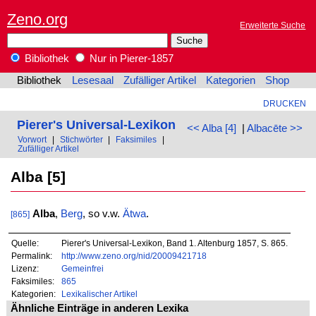
Zeno.org
Erweiterte Suche
Bibliothek
Nur in Pierer-1857
Bibliothek
Lesesaal
Zufälliger Artikel
Kategorien
Shop
DRUCKEN
Pierer's Universal-Lexikon
<< Alba [4]
|
Albacēte >>
Vorwort
|
Stichwörter
|
Faksimiles
|
Zufälliger Artikel
Alba [5]
Alba
,
Berg
, so v.w.
Ätwa
.
[865]
Quelle:
Pierer's Universal-Lexikon, Band 1. Altenburg 1857, S. 865.
Permalink:
http://www.zeno.org/nid/20009421718
Lizenz:
Gemeinfrei
Faksimiles:
865
Kategorien:
Lexikalischer Artikel
Ähnliche Einträge in anderen Lexika