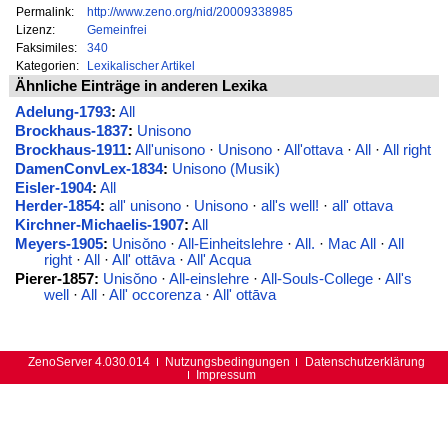
Permalink:
http://www.zeno.org/nid/20009338985
Lizenz:
Gemeinfrei
Faksimiles:
340
Kategorien:
Lexikalischer Artikel
Ähnliche Einträge in anderen Lexika
Adelung-1793
:
All
Brockhaus-1837
:
Unisono
Brockhaus-1911
:
All'unisono
·
Unisono
·
All'ottava
·
All
·
All right
DamenConvLex-1834
:
Unisono (Musik)
Eisler-1904
:
All
Herder-1854
:
all' unisono
·
Unisono
·
all's well!
·
all' ottava
Kirchner-Michaelis-1907
:
All
Meyers-1905
:
Unisŏno
·
All-Einheitslehre
·
All.
·
Mac All
·
All
right
·
All
·
All' ottāva
·
All' Acqua
Pierer-1857:
Unisŏno
·
All-einslehre
·
All-Souls-College
·
All's
well
·
All
·
All' occorenza
·
All' ottāva
ZenoServer 4.030.014
Nutzungsbedingungen
Datenschutzerklärung
Impressum