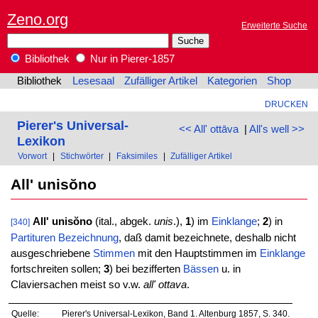
Zeno.org
Erweiterte Suche
Bibliothek
Nur in Pierer-1857
Bibliothek
Lesesaal
Zufälliger Artikel
Kategorien
Shop
DRUCKEN
Pierer's Universal-
<< All' ottāva
|
All's well >>
Lexikon
Vorwort
|
Stichwörter
|
Faksimiles
|
Zufälliger Artikel
All' unisŏno
All' unisŏno
(ital., abgek.
unis
.),
1
) im
Einklange
;
2
) in
[340]
Partituren
Bezeichnung
, daß damit bezeichnete, deshalb nicht
ausgeschriebene
Stimmen
mit den Hauptstimmen im
Einklange
fortschreiten sollen;
3
) bei bezifferten
Bässen
u. in
Claviersachen meist so v.w.
all' ottava
.
Quelle:
Pierer's Universal-Lexikon, Band 1. Altenburg 1857, S. 340.