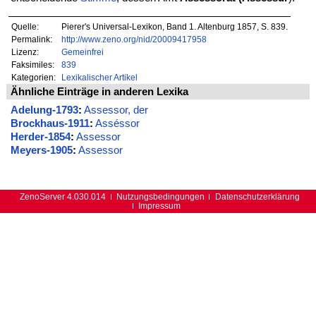
Quelle:
Pierer's Universal-Lexikon, Band 1. Altenburg 1857, S. 839.
Permalink:
http://www.zeno.org/nid/20009417958
Lizenz:
Gemeinfrei
Faksimiles:
839
Kategorien:
Lexikalischer Artikel
Ähnliche Einträge in anderen Lexika
Adelung-1793
:
Assessor, der
Brockhaus-1911
:
Asséssor
Herder-1854
:
Assessor
Meyers-1905
:
Assessor
ZenoServer 4.030.014
Nutzungsbedingungen
Datenschutzerklärung
Impressum