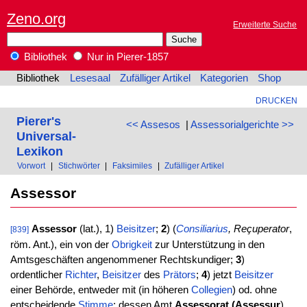
Zeno.org
Erweiterte Suche
Bibliothek
Nur in Pierer-1857
Bibliothek
Lesesaal
Zufälliger Artikel
Kategorien
Shop
DRUCKEN
Pierer's
<< Assesos
|
Assessorialgerichte >>
Universal-
Lexikon
Vorwort
|
Stichwörter
|
Faksimiles
|
Zufälliger Artikel
Assessor
Assessor
(lat.), 1)
Beisitzer
;
2
) (
Consiliarius
, Reçuperator
,
[839]
röm. Ant.), ein von der
Obrigkeit
zur Unterstützung in den
Amtsgeschäften angenommener Rechtskundiger;
3
)
ordentlicher
Richter
,
Beisitzer
des
Prätors
;
4
) jetzt
Beisitzer
einer Behörde, entweder mit (in höheren
Collegien
) od. ohne
entscheidende
Stimme
; dessen Amt
Assessorat (Assessur
).