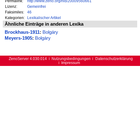
Permalink:
http://www.zeno.org/nid/20009560661
Lizenz:
Gemeinfrei
Faksimiles:
46
Kategorien:
Lexikalischer Artikel
Ähnliche Einträge in anderen Lexika
Brockhaus-1911
:
Bolgáry
Meyers-1905
:
Bolgáry
ZenoServer 4.030.014
Nutzungsbedingungen
Datenschutzerklärung
Impressum