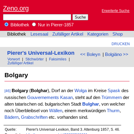
Zeno.org
Erweiterte Suche
Bibliothek
Nur in Pierer-1857
Bibliothek
Lesesaal
Zufälliger Artikel
Kategorien
Shop
DRUCKEN
Pierer's Universal-Lexikon
<< Boleyn
|
Bolgiāno >>
Vorwort
|
Stichwörter
|
Faksimiles
|
Zufälliger Artikel
Bolgary
Bolgary
(
Bolghar
), Dorf an der
Wolga
im Kreise
Spask
des
[46]
russischen
Gouvernements
Kasan
, steht auf den
Trümmern
der
alten tatarischen od. bulgarischen Stadt
Bulghar
, von welcher
noch Überbleibsel von
Wällen
, einem merkwürdigen
Thurm
,
Bädern
,
Grabschriften
etc. vorhanden sind.
Quelle:
Pierer's Universal-Lexikon, Band 3. Altenburg 1857, S. 46.