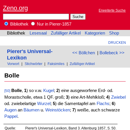
Zeno.org
Erweiterte Suche
Bibliothek
Nur in Pierer-1857
Bibliothek
Lesesaal
Zufälliger Artikel
Kategorien
Shop
DRUCKEN
Pierer's Universal-
<< Böllchen
|
Bollebeck >>
Lexikon
Vorwort
|
Stichwörter
|
Faksimiles
|
Zufälliger Artikel
Bolle
Bolle
,
1
) so v.w.
Kugel
;
2
) eine ausgeworfene Erd- od.
[50]
Morastscholle, etwa 1 QF. groß;
3
) eine Art-Mehlkloß;
4
)
Zwiebel
od. zwiebelartige
Wurzel
;
5
) die Samentapfel am
Flachs
;
6
)
Augen
an
Bäumen
u.
Weinstöcken
;
7
) weiße, auch schwarze
Pappel
.
Quelle:
Pierer's Universal-Lexikon, Band 3. Altenburg 1857, S. 50.