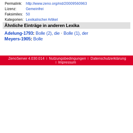
Permalink:
http://www.zeno.org/nid/20009560963
Lizenz:
Gemeinfrei
Faksimiles:
50
Kategorien:
Lexikalischer Artikel
Ähnliche Einträge in anderen Lexika
Adelung-1793
:
Bolle (2), die
·
Bolle (1), der
Meyers-1905
:
Bolle
ZenoServer 4.030.014
Nutzungsbedingungen
Datenschutzerklärung
Impressum