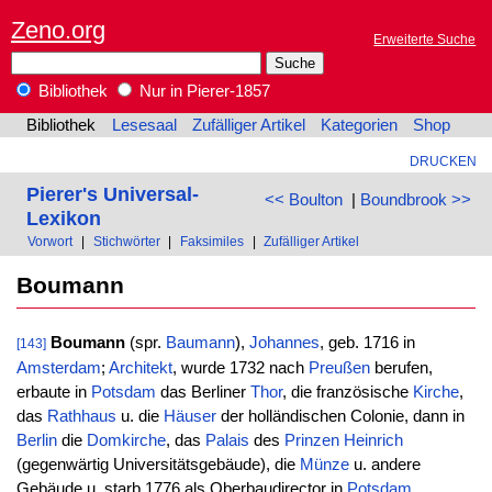
Zeno.org
Erweiterte Suche
Bibliothek
Nur in Pierer-1857
Bibliothek
Lesesaal
Zufälliger Artikel
Kategorien
Shop
DRUCKEN
Pierer's Universal-
<< Boulton
|
Boundbrook >>
Lexikon
Vorwort
|
Stichwörter
|
Faksimiles
|
Zufälliger Artikel
Boumann
Boumann
(spr.
Baumann
),
Johannes
, geb. 1716 in
[143]
Amsterdam
;
Architekt
, wurde 1732 nach
Preußen
berufen,
erbaute in
Potsdam
das Berliner
Thor
, die französische
Kirche
,
das
Rathhaus
u. die
Häuser
der holländischen Colonie, dann in
Berlin
die
Domkirche
, das
Palais
des
Prinzen
Heinrich
(gegenwärtig Universitätsgebäude), die
Münze
u. andere
Gebäude u. starb 1776 als Oberbaudirector in
Potsdam
.