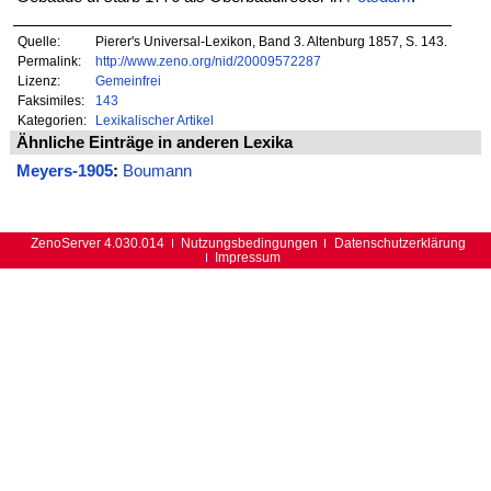
Quelle:
Pierer's Universal-Lexikon, Band 3. Altenburg 1857, S. 143.
Permalink:
http://www.zeno.org/nid/20009572287
Lizenz:
Gemeinfrei
Faksimiles:
143
Kategorien:
Lexikalischer Artikel
Ähnliche Einträge in anderen Lexika
Meyers-1905
:
Boumann
ZenoServer 4.030.014
Nutzungsbedingungen
Datenschutzerklärung
Impressum