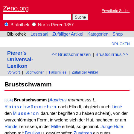
Zeno.org
Erweiterte Suche
Bibliothek
Nur in Pierer-1857
Bibliothek
Lesesaal
Zufälliger Artikel
Kategorien
Shop
DRUCKEN
Pierer's
<< Brustschmerzen
|
Brustscirrhus >>
Universal-
Lexikon
Vorwort
|
Stichwörter
|
Faksimiles
|
Zufälliger Artikel
Brustschwamm
Brustschwamm
(
Agaricus
mammosus
L
.
[384]
Rainschwämmchen
nach Ellrodt, obgleich auch
Linné
den
Musseron
darunter begriffen zu haben scheint), von der
warzenförmigen Form, in welche sich der Hut, nachdem er am
Rande
zerrissen, in der
Mitte
erhebt, so genannt.
Junge
Hüte
geben mit
Bouillon
u. gewürzhaften
Zusätzen
ein gutes