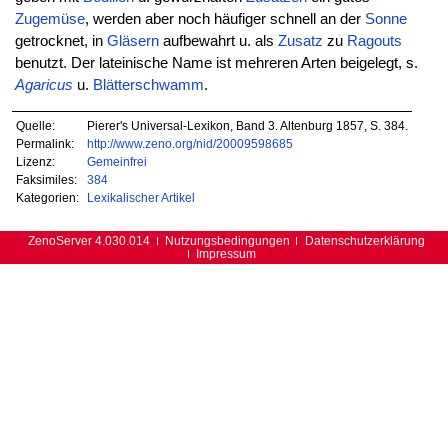
Zugemüse
, werden aber noch häufiger schnell an der
Sonne
getrocknet, in
Gläsern
aufbewahrt u. als
Zusatz
zu
Ragouts
benutzt. Der lateinische Name ist mehreren Arten beigelegt, s.
Agaricus
u.
Blätterschwamm
.
Quelle:
Pierer's Universal-Lexikon, Band 3. Altenburg 1857, S. 384.
Permalink:
http://www.zeno.org/nid/20009598685
Lizenz:
Gemeinfrei
Faksimiles:
384
Kategorien:
Lexikalischer Artikel
ZenoServer 4.030.014
Nutzungsbedingungen
Datenschutzerklärung
Impressum