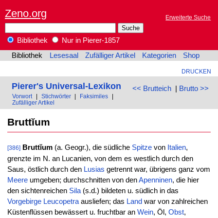
Zeno.org
Erweiterte Suche
Bibliothek
Nur in Pierer-1857
Bibliothek
Lesesaal
Zufälliger Artikel
Kategorien
Shop
DRUCKEN
Pierer's Universal-Lexikon
<< Brutteich
|
Brutto >>
Vorwort
|
Stichwörter
|
Faksimiles
|
Zufälliger Artikel
Bruttĭum
Bruttĭum
(a. Geogr.), die südliche
Spitze
von
Italien
,
[386]
grenzte im N. an Lucanien, von dem es westlich durch den
Saus, östlich durch den
Lusias
getrennt war, übrigens ganz vom
Meere
umgeben; durchschnitten von den
Apenninen
, die hier
den sichtenreichen
Sila
(s.d.) bildeten u. südlich in das
Vorgebirge
Leucopetra
ausliefen; das
Land
war von zahlreichen
Küstenflüssen bewässert u. fruchtbar an
Wein
, Öl,
Obst
,