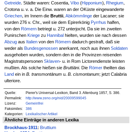
Getreide
. Städte waren: Cosentia,
Vibo
(
Hipponium
),
Rhegium
,
Crotona u. v. a. Die Einw. waren an der OKüste eingewanderte
Griechen
, im Innern die
Bruttii
,
Abkömmlinge
der Lacaner; sie
wurden 276 v. Chr., weil sie dem Epirerkönig
Pyrrhus
halfen,
von den
Römern
betriegt u. 272 unterjocht. Da sie im zweiten
Punirschen
Kriege
zu
Hannibal
hielten, wurden sie nach dessen
Abzug
aus
Italien
von den
Römern
dadurch gestraft, daß sie
weder als
Bundesgenossen
anerkannt, noch aus ihnen
Soldaten
ausgehoben wurden, sondern den in die Provinzen reisenden
Magistratspersonen
Sklaven
- u. in Rom Lictorendienste leisten
mußten. Als solche hießen sie
Bruttiāni
. Die
Römer
theilten das
Land
ein in
B. transmontānum
u.
B. cismontanum
; jetzt Calabria
ulteriore.
Quelle:
Pierer's Universal-Lexikon, Band 3. Altenburg 1857, S. 386.
Permalink:
http://www.zeno.org/nid/20009599045
Lizenz:
Gemeinfrei
Faksimiles:
386
Kategorien:
Lexikalischer Artikel
Ähnliche Einträge in anderen Lexika
Brockhaus-1911
:
Bruttium