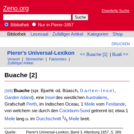
Zeno.org
Erweiterte Suche
Bibliothek
Nur in Pierer-1857
Bibliothek
Lesesaal
Zufälliger Artikel
Kategorien
Shop
DRUCKEN
Pierer's Universal-Lexikon
<< Buache [1]
|
Buali >>
Vorwort
|
Stichwörter
|
Faksimiles
|
Zufälliger Artikel
Buache [2]
Buache
(spr. Bjuehk od. Büasch,
Garten
-
Insel
,
[389]
Garden
Island
), eine
Insel
des westlichen
Australiens
,
Grafschaft
Perth
, im Indischen Oceau, 1
Meile
vom
Festlande
,
von welchem sie durch den
Cockburn
-
Sund
getrennt ist; etwa 1
1
Meile
lang u. im
Durchschnitt
/
Meile
breit.
5
Quelle:
Pierer's Universal-Lexikon, Band 3. Altenburg 1857, S. 389.