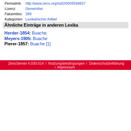
Permalink:
http://www.zeno.org/nid/20009599657
Lizenz:
Gemeinfrei
Faksimiles:
389
Kategorien:
Lexikalischer Artikel
Ähnliche Einträge in anderen Lexika
Herder-1854
:
Buache
Meyers-1905
:
Buache
Pierer-1857:
Buache [1]
ZenoServer 4.030.014
Nutzungsbedingungen
Datenschutzerklärung
Impressum