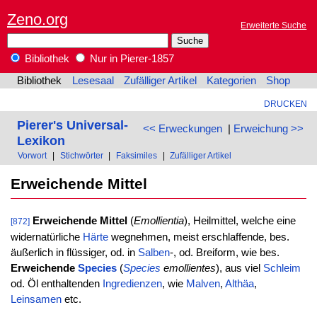
Zeno.org
Erweiterte Suche
Bibliothek
Nur in Pierer-1857
Bibliothek
Lesesaal
Zufälliger Artikel
Kategorien
Shop
DRUCKEN
Pierer's Universal-
<< Erweckungen
|
Erweichung >>
Lexikon
Vorwort
|
Stichwörter
|
Faksimiles
|
Zufälliger Artikel
Erweichende Mittel
Erweichende Mittel
(
Emollientia
), Heilmittel, welche eine
[872]
widernatürliche
Härte
wegnehmen, meist erschlaffende, bes.
äußerlich in flüssiger, od. in
Salben
-, od. Breiform, wie bes.
Erweichende
Species
(
Species
emollientes
), aus viel
Schleim
od. Öl enthaltenden
Ingredienzen
, wie
Malven
,
Althäa
,
Leinsamen
etc.