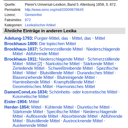
Quelle:
Pierer's Universal-Lexikon, Band 5. Altenburg 1858, S. 872.
Permalink:
http://www.zeno.org/nid/20009878645
Lizenz:
Gemeinfrei
Faksimiles:
872
Kategorien:
Lexikalischer Artikel
Ähnliche Einträge in anderen Lexika
Adelung-1793
:
Purgier-Mittel, das
·
Mittel, das
·
Mittel
Brockhaus-1809
:
Die topischen Mittel
Brockhaus-1837
:
Schmerzstillende Mittel
·
Niederschlagende
Mittel
·
Abführende Mittel
Brockhaus-1911
:
Niederschlagende Mittel
·
Schmerzstillende
Mittel
·
Mittel [2]
·
Narkotische Mittel
·
Stärkende Mittel
·
Zerteilende Mittel
·
Schweißtreibende Mittel
·
Spezifische
Mittel
·
Mittel
·
Blutstillende Mittel
·
Durandsches Mittel
·
Blasenziehende Mittel
·
Blutreinigende Mittel
·
Harntreibende Mittel
·
Krampfstillende Mittel
·
Geometrisches Mittel
·
Harmonisches Mittel
DamenConvLex-1834
:
Schönheits- oder kosmetische Mittel
·
Kosmetische Mittel
Eisler-1904
:
Mittel
Herder-1854
:
Mittel
·
Kühlende Mittel
·
Diuretische Mittel
·
Stärkende Mittel
·
Specifische Mittel
·
Niederschlagende
Mittel
·
Auflösende Mittel
·
Absorbirende Mittel
·
Abführende
Mittel
·
Blutstillende Mittel
·
Austrocknende Mittel
·
Ausleerende Mittel