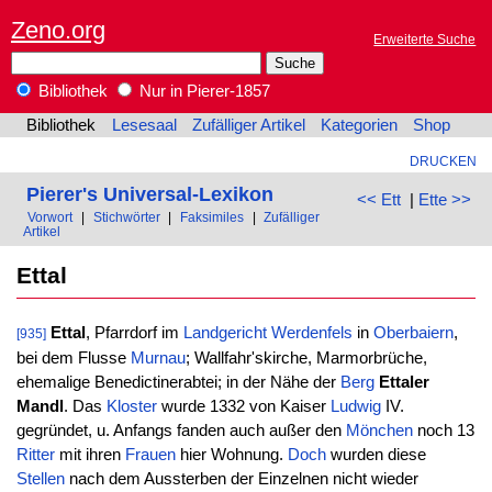
Zeno.org
Erweiterte Suche
Bibliothek
Nur in Pierer-1857
Bibliothek
Lesesaal
Zufälliger Artikel
Kategorien
Shop
DRUCKEN
Pierer's Universal-Lexikon
<< Ett
|
Ette >>
Vorwort
|
Stichwörter
|
Faksimiles
|
Zufälliger
Artikel
Ettal
Ettal
, Pfarrdorf im
Landgericht
Werdenfels
in
Oberbaiern
,
[935]
bei dem Flusse
Murnau
; Wallfahr'skirche, Marmorbrüche,
ehemalige Benedictinerabtei; in der Nähe der
Berg
Ettaler
Mandl
. Das
Kloster
wurde 1332 von Kaiser
Ludwig
IV.
gegründet, u. Anfangs fanden auch außer den
Mönchen
noch 13
Ritter
mit ihren
Frauen
hier Wohnung.
Doch
wurden diese
Stellen
nach dem Aussterben der Einzelnen nicht wieder