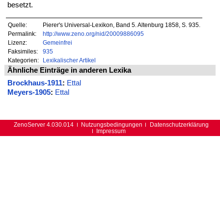
besetzt.
Quelle:
Pierer's Universal-Lexikon, Band 5. Altenburg 1858, S. 935.
Permalink:
http://www.zeno.org/nid/20009886095
Lizenz:
Gemeinfrei
Faksimiles:
935
Kategorien:
Lexikalischer Artikel
Ähnliche Einträge in anderen Lexika
Brockhaus-1911
:
Ettal
Meyers-1905
:
Ettal
ZenoServer 4.030.014
Nutzungsbedingungen
Datenschutzerklärung
Impressum