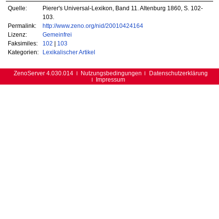
Quelle:
Pierer's Universal-Lexikon, Band 11. Altenburg 1860, S. 102-
103.
Permalink:
http://www.zeno.org/nid/20010424164
Lizenz:
Gemeinfrei
Faksimiles:
102
|
103
Kategorien:
Lexikalischer Artikel
ZenoServer 4.030.014
Nutzungsbedingungen
Datenschutzerklärung
Impressum