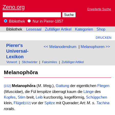
Zeno.org
Erweiterte Suche
Bibliothek
Nur in Pierer-1857
Bibliothek
Lesesaal
Zufälliger Artikel
Kategorien
Shop
DRUCKEN
Pierer's
<< Melanodendrum
|
Melanophoren >>
Universal-
Lexikon
Vorwort
|
Stichwörter
|
Faksimiles
|
Zufälliger Artikel
Melanophŏra
Melanophŏra
(
M
.
Meig
.),
Gattung
der eigentlichen
Fliegen
[102]
(
Muscidae
), die Fül lerspitze überragt kaum die
Länge
des
Kopfes
,
Stirn
breit,
Leib
kurzborstig, kegelförmig,
Schüppchen
klein,
Flügel
vor der
Spitze
mit Querader; Art:
M. s.
Tachina
[102]
roralis
.