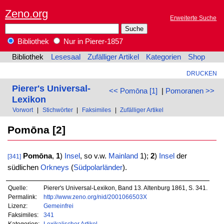
Zeno.org
Erweiterte Suche
Bibliothek
Nur in Pierer-1857
Bibliothek
Lesesaal
Zufälliger Artikel
Kategorien
Shop
DRUCKEN
Pierer's Universal-
<< Pomōna [1]
|
Pomoranen >>
Lexikon
Vorwort
|
Stichwörter
|
Faksimiles
|
Zufälliger Artikel
Pomōna [2]
Pomōna
,
1
)
Insel
, so v.w.
Mainland
1);
2
)
Insel
der
[341]
südlichen
Orkneys
(
Südpolarländer
).
Quelle:
Pierer's Universal-Lexikon, Band 13. Altenburg 1861, S. 341.
Permalink:
http://www.zeno.org/nid/2001066503X
Lizenz:
Gemeinfrei
Faksimiles:
341
Kategorien:
Lexikalischer Artikel