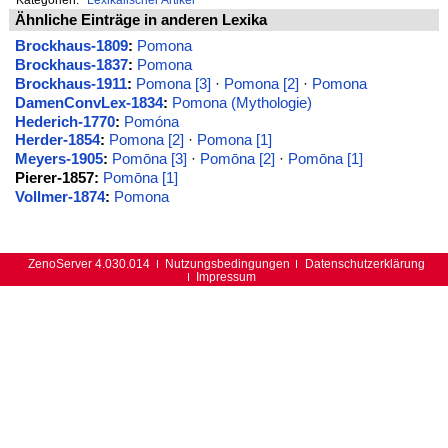
Ähnliche Einträge in anderen Lexika
Brockhaus-1809
:
Pomona
Brockhaus-1837
:
Pomona
Brockhaus-1911
:
Pomona [3]
·
Pomona [2]
·
Pomona
DamenConvLex-1834
:
Pomona (Mythologie)
Hederich-1770
:
Pomóna
Herder-1854
:
Pomona [2]
·
Pomona [1]
Meyers-1905
:
Pomōna [3]
·
Pomōna [2]
·
Pomōna [1]
Pierer-1857:
Pomōna [1]
Vollmer-1874
:
Pomona
ZenoServer 4.030.014
Nutzungsbedingungen
Datenschutzerklärung
Impressum