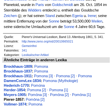
Planetoid, wurde in
Paris
von
Goldschmidt
am 26. Oct. 1854 im
Sternbilde des
Widders
entdeckt u. enthielt das Gouldsche
Zeichen
; er hat seinen
Stand
zwischen
Egeria
u.
Irene
; seine
mittlere Entfernung von der
Sonne
beträgt 53,500,000
Meilen
,
seine siderische Umlaufszeit um die
Sonne
4 Jahre 60,6 Tage.
Quelle:
Pierer's Universal-Lexikon, Band 13. Altenburg 1861, S. 341.
Permalink:
http://www.zeno.org/nid/20010665021
Lizenz:
Gemeinfrei
Faksimiles:
341
Kategorien:
Lexikalischer Artikel
Ähnliche Einträge in anderen Lexika
Brockhaus-1809
:
Pomona
Brockhaus-1837
:
Pomona
Brockhaus-1911
:
Pomona [3]
·
Pomona [2]
·
Pomona
DamenConvLex-1834
:
Pomona (Mythologie)
Hederich-1770
:
Pomóna
Herder-1854
:
Pomona [2]
·
Pomona [1]
Meyers-1905
:
Pomōna [3]
·
Pomōna [2]
·
Pomōna [1]
Pierer-1857:
Pomōna [2]
Vollmer-1874
:
Pomona