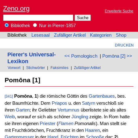
Zeno.org
Erweiterte Suche
Bibliothek
Nur in Pierer-1857
Bibliothek
Lesesaal
Zufälliger Artikel
Kategorien
Shop
DRUCKEN
Pierer's Universal-
<< Pomologisch
|
Pomōna [2] >>
Lexikon
Vorwort
|
Stichwörter
|
Faksimiles
|
Zufälliger Artikel
Pomōna [1]
Pomōna
,
1
) die römische Göttin des
Gartenbaues
, bes.
[341]
der Baumfrüchte. Dem
Priapos
u. den
Satyrn
verschloß sie
ihren
Garten
; ihr Geliebter
Vertumnus
überlistete sie als altes
Weib
, worauf er sich als schöner
Jüngling
zeigte. In Rom hatte
sie ihren eigenen
Priester
(
Flamen
Pomonalis
). Man stellt sie
mit Fruchtkörbchen, Fruchtkranz in den
Haaren
, ein
Gartenmesser
in der
Hand
,
Früchten
im
Schooße
dar;
2
)