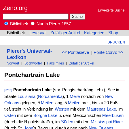
Zeno.org
Erweiterte Suche
Bibliothek
Nur in Pierer-1857
Bibliothek
Lesesaal
Zufälliger Artikel
Kategorien
Shop
DRUCKEN
Pierer's Universal-
<< Pontasieve
|
Ponte Corvo >>
Lexikon
Vorwort
|
Stichwörter
|
Faksimiles
|
Zufälliger Artikel
Pontchartrain Lake
Pontchartrain Lake
(spr. Pongtscharträng Lehk), See im
[352]
Staate
Louisiana
(
Nordamerika
), 1
Meile
nördlich von
New
Orleans
gelegen, 9
Meilen
lang, 5
Meilen
breit, bis zu 20 Fuß
tief, steht in Verbindung im
Westen
mit dem
Maurepas Lake
, im
Osten
mit dem
Borgne
Lake
u. dem Mexicanischen
Meerbusen
(durch die Rigoletsstraße), im
Süden
mit dem
Mississippi
River
(durch St.
John
's Bayou u. durch einen nach
New Orleans