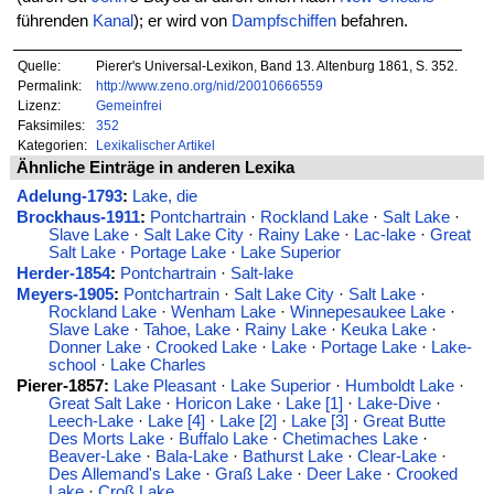
führenden
Kanal
); er wird von
Dampfschiffen
befahren.
Quelle:
Pierer's Universal-Lexikon, Band 13. Altenburg 1861, S. 352.
Permalink:
http://www.zeno.org/nid/20010666559
Lizenz:
Gemeinfrei
Faksimiles:
352
Kategorien:
Lexikalischer Artikel
Ähnliche Einträge in anderen Lexika
Adelung-1793
:
Lake, die
Brockhaus-1911
:
Pontchartrain
·
Rockland Lake
·
Salt Lake
·
Slave Lake
·
Salt Lake City
·
Rainy Lake
·
Lac-lake
·
Great
Salt Lake
·
Portage Lake
·
Lake Superior
Herder-1854
:
Pontchartrain
·
Salt-lake
Meyers-1905
:
Pontchartrain
·
Salt Lake City
·
Salt Lake
·
Rockland Lake
·
Wenham Lake
·
Winnepesaukee Lake
·
Slave Lake
·
Tahoe, Lake
·
Rainy Lake
·
Keuka Lake
·
Donner Lake
·
Crooked Lake
·
Lake
·
Portage Lake
·
Lake-
school
·
Lake Charles
Pierer-1857:
Lake Pleasant
·
Lake Superior
·
Humboldt Lake
·
Great Salt Lake
·
Horicon Lake
·
Lake [1]
·
Lake-Dive
·
Leech-Lake
·
Lake [4]
·
Lake [2]
·
Lake [3]
·
Great Butte
Des Morts Lake
·
Buffalo Lake
·
Chetimaches Lake
·
Beaver-Lake
·
Bala-Lake
·
Bathurst Lake
·
Clear-Lake
·
Des Allemand's Lake
·
Graß Lake
·
Deer Lake
·
Crooked
Lake
·
Croß Lake