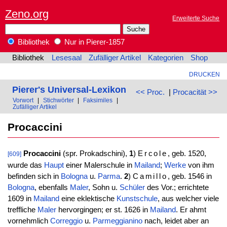
Zeno.org
Erweiterte Suche
Bibliothek
Nur in Pierer-1857
Bibliothek
Lesesaal
Zufälliger Artikel
Kategorien
Shop
DRUCKEN
Pierer's Universal-Lexikon
<< Proc.
|
Procacität >>
Vorwort
|
Stichwörter
|
Faksimiles
|
Zufälliger Artikel
Procaccini
Procaccini
(spr. Prokadschini),
1
)
Ercole
, geb. 1520,
[609]
wurde das
Haupt
einer Malerschule in
Mailand
;
Werke
von ihm
befinden sich in
Bologna
u.
Parma
.
2
)
Camillo
, geb. 1546 in
Bologna
, ebenfalls
Maler
, Sohn u.
Schüler
des Vor.; errichtete
1609 in
Mailand
eine eklektische
Kunstschule
, aus welcher viele
treffliche
Maler
hervorgingen; er st. 1626 in
Mailand
. Er ahmt
vornehmlich
Correggio
u.
Parmeggianino
nach, leidet aber an