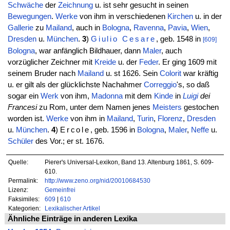
Schwäche
der
Zeichnung
u. ist sehr gesucht in seinen
Bewegungen
.
Werke
von ihm in verschiedenen
Kirchen
u. in der
Gallerie
zu
Mailand
, auch in
Bologna
,
Ravenna
,
Pavia
,
Wien
,
Dresden
u.
München
.
3
)
Giulio
Cesare
, geb. 1548 in
[609]
Bologna
, war anfänglich Bildhauer, dann
Maler
, auch
vorzüglicher Zeichner mit
Kreide
u. der
Feder
. Er ging 1609 mit
seinem Bruder nach
Mailand
u. st 1626. Sein
Colorit
war kräftig
u. er gilt als der glücklichste Nachahmer
Correggio
's, so daß
sogar ein
Werk
von ihm,
Madonna
mit dem
Kinde
in
Luigi
dei
Francesi
zu Rom, unter dem Namen jenes
Meisters
gestochen
worden ist.
Werke
von ihm in
Mailand
,
Turin
,
Florenz
,
Dresden
u.
München
.
4
)
Ercole
, geb. 1596 in
Bologna
,
Maler
,
Neffe
u.
Schüler
des Vor.; er st. 1676.
Quelle:
Pierer's Universal-Lexikon, Band 13. Altenburg 1861, S. 609-
610.
Permalink:
http://www.zeno.org/nid/20010684530
Lizenz:
Gemeinfrei
Faksimiles:
609
|
610
Kategorien:
Lexikalischer Artikel
Ähnliche Einträge in anderen Lexika